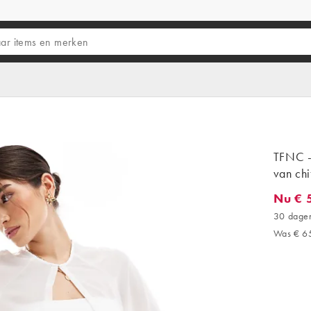
TFNC -
van chi
Nu € 
Nu € 59
30 dagen
Was € 6