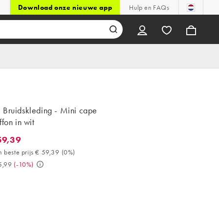
Download onze nieuwe app
Hulp en FAQs
 Bruidskleding - Mini cape
ffon in wit
59,39
,39. 30 dagen beste prijs € 59,39 (0%). Was € 65,99. (-10%)
 beste prijs € 59,39
(
0%
)
5,99
(
-10%
)