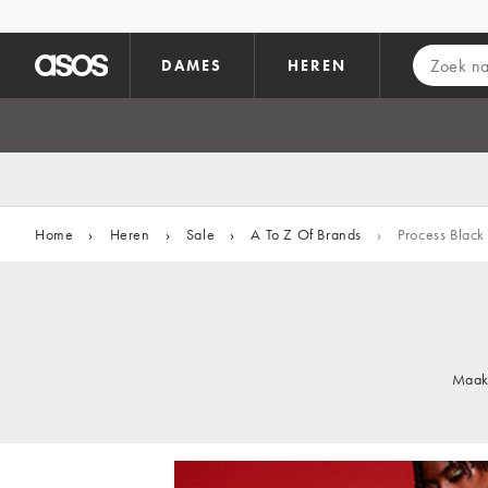
Ga direct naar inhoud
DAMES
HEREN
Home
›
Heren
›
Sale
›
A To Z Of Brands
›
Process Black
Maak 