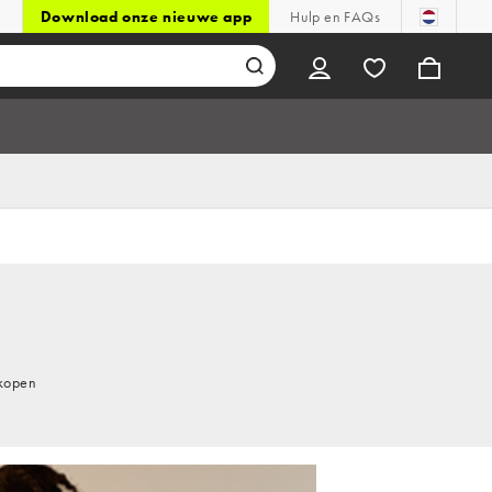
Download onze nieuwe app
Hulp en FAQs
 kopen