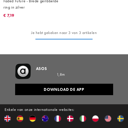
Faded Future - Brede geribbelde
ring in zilver
€ 7,19
Je hebt gekeken naar 3 van 3 artikelen
ASOS
1,8m
DOWNLOAD DE APP
Enkele van onze internationale websites: