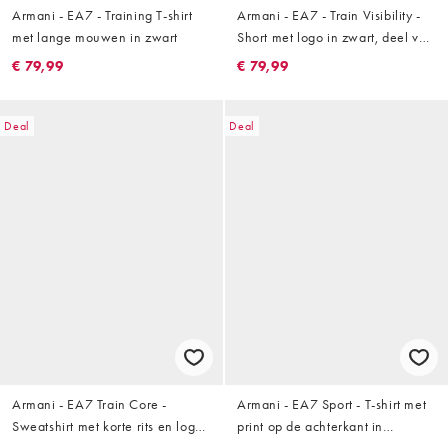
Armani - EA7 - Training T-shirt
Armani - EA7 - Train Visibility -
met lange mouwen in zwart
Short met logo in zwart, deel van
co-ord set
€ 79,99
€ 79,99
Deal
Deal
Armani - EA7 Train Core -
Armani - EA7 Sport - T-shirt met
Sweatshirt met korte rits en logo
print op de achterkant in
in zwart
marineblauw