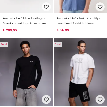
Armani - EA7 New Heritage -
Armani - EA7 - Train Visibility -
Sneakers met logo in zwart en
Losvallend T-shirt in blauw
goud
€ 209,99
€ 34,99
Deal
Deal