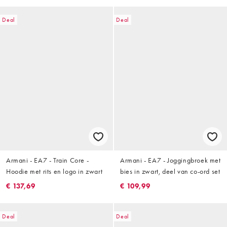
Deal
Deal
Armani - EA7 - Train Core -
Armani - EA7 - Joggingbroek met
Hoodie met rits en logo in zwart
bies in zwart, deel van co-ord set
€ 137,69
€ 109,99
Deal
Deal