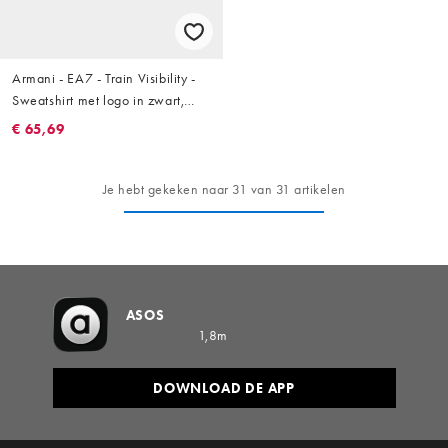
Armani - EA7 - Train Visibility -
Sweatshirt met logo in zwart,
deel van co-ord set
€ 65,69
Je hebt gekeken naar 31 van 31 artikelen
ASOS
1,8m
DOWNLOAD DE APP