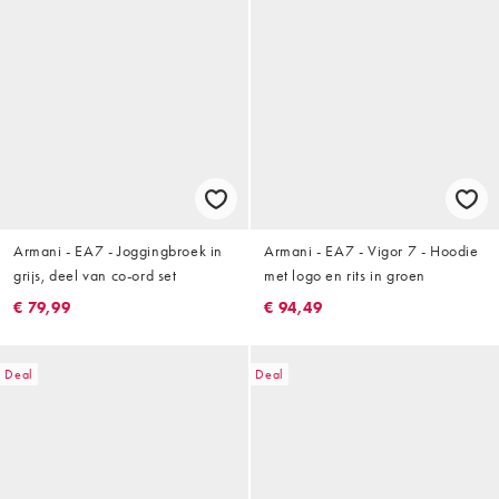
Armani - EA7 - Joggingbroek in
Armani - EA7 - Vigor 7 - Hoodie
grijs, deel van co-ord set
met logo en rits in groen
€ 79,99
€ 94,49
Deal
Deal