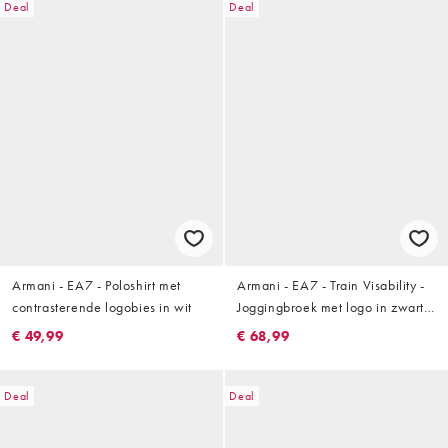
Deal
Deal
Armani - EA7 - Poloshirt met
Armani - EA7 - Train Visability -
contrasterende logobies in wit
Joggingbroek met logo in zwart,
deel van co-ord set
€ 49,99
€ 68,99
Deal
Deal