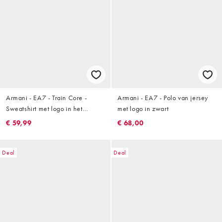
Armani - EA7 - Train Core -
Armani - EA7 - Polo van jersey
Sweatshirt met logo in het
met logo in zwart
midden in stone
€ 59,99
€ 68,00
Deal
Deal