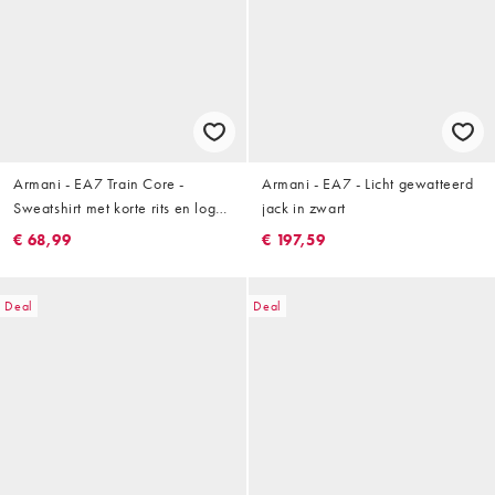
Armani - EA7 Train Core -
Armani - EA7 - Licht gewatteerd
Sweatshirt met korte rits en logo
jack in zwart
in blauwgroen
€ 68,99
€ 197,59
Deal
Deal