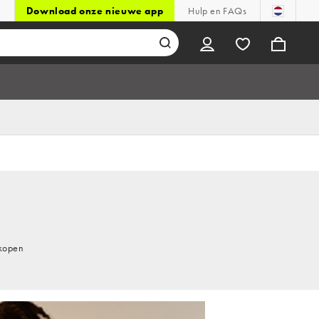
Download onze nieuwe app
Hulp en FAQs
 kopen