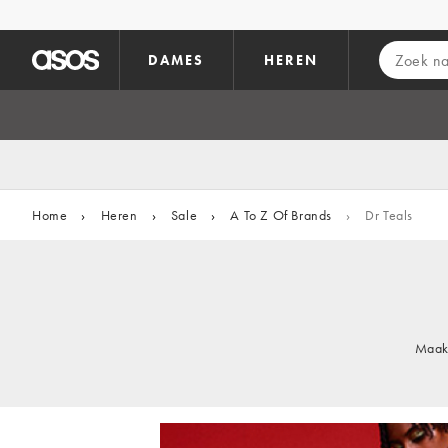
Ga direct naar inhoud
DAMES
HEREN
Home
›
Heren
›
Sale
›
A To Z Of Brands
›
Dr Teals
Maak 