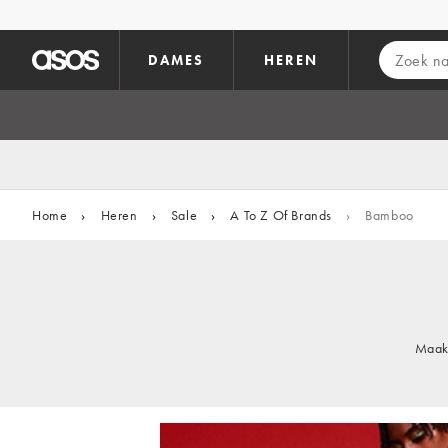
Ga direct naar inhoud
DAMES
HEREN
Home
›
Heren
›
Sale
›
A To Z Of Brands
›
Bamboo
Maak 