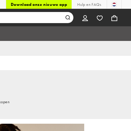
Download onze nieuwe app
Hulp en FAQs
 kopen