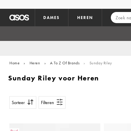
Ga direct naar inhoud
DAMES
HEREN
Home
›
Heren
›
A To Z Of Brands
›
Sunday Riley
Sunday Riley voor Heren
Sorteer
Filteren