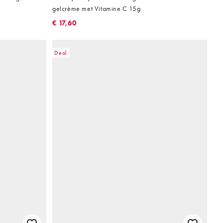
gelcrème met Vitamine C 15g
€ 17,60
Deal