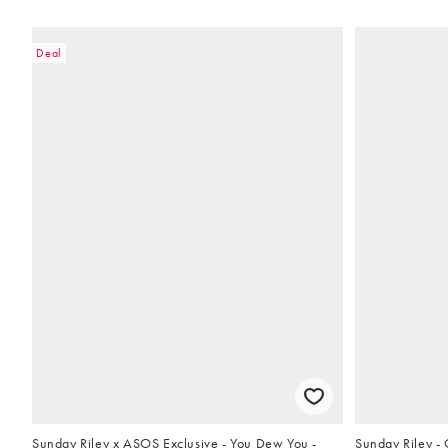
Deal
Sunday Riley x ASOS Exclusive - You Dew You -
Sunday Riley -