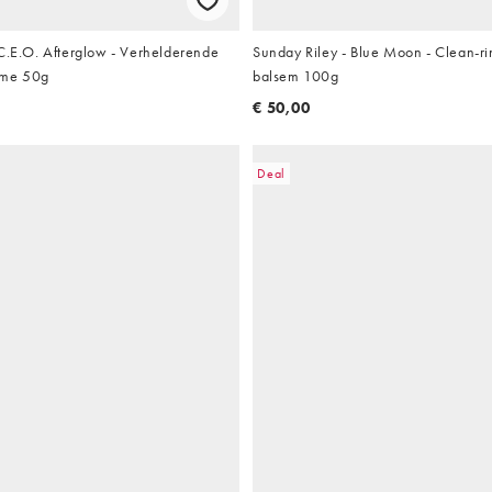
 C.E.O. Afterglow - Verhelderende
Sunday Riley - Blue Moon - Clean-ri
ème 50g
balsem 100g
€ 50,00
Deal