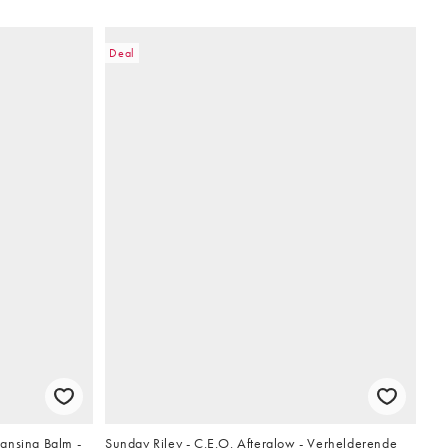
Deal
ansing Balm -
Sunday Riley - C.E.O. Afterglow - Verhelderende