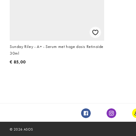
Sunday Riley - A+ - Serum met hoge dosis Retinoïde
30ml
€ 85,00
Facebook
Instagram
©
2026
ASOS