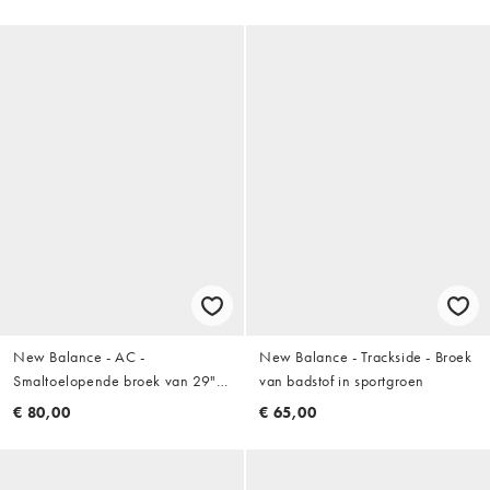
New Balance - AC -
New Balance - Trackside - Broek
Smaltoelopende broek van 29"
van badstof in sportgroen
in grijs
€ 80,00
€ 65,00