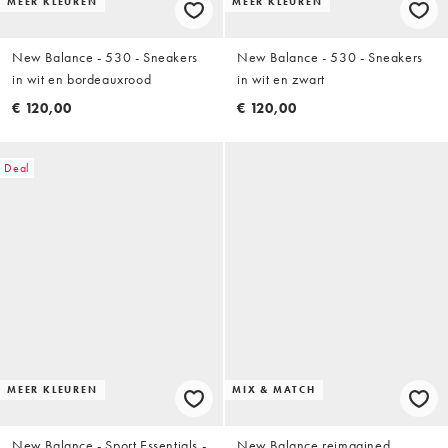
MEER KLEUREN
MEER KLEUREN
New Balance - 530 - Sneakers
New Balance - 530 - Sneakers
in wit en bordeauxrood
in wit en zwart
€ 120,00
€ 120,00
Deal
MEER KLEUREN
MIX & MATCH
New Balance - Sport Essentials -
New Balance reimagined