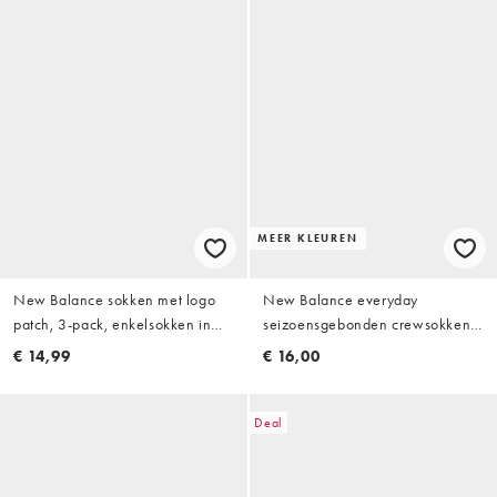
MEER KLEUREN
New Balance sokken met logo
New Balance everyday
patch, 3-pack, enkelsokken in
seizoensgebonden crewsokken
gebroken wit
3-pack
€ 14,99
€ 16,00
Deal