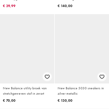
zwart
€ 29,99
€ 140,00
New Balance utility broek van
New Balance 5030 sneakers in
stretchgeweven stof in zwart
zilver metallic
€ 70,00
€ 130,00