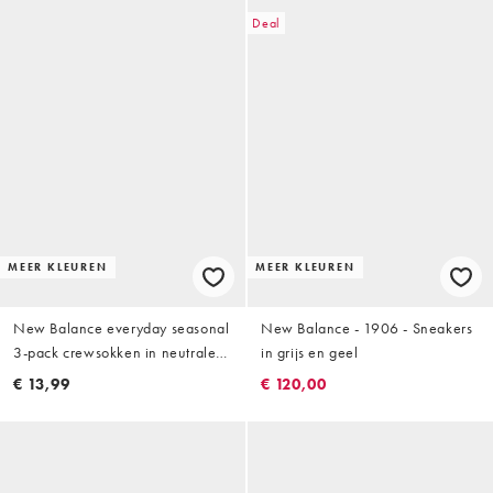
Deal
MEER KLEUREN
MEER KLEUREN
New Balance everyday seasonal
New Balance - 1906 - Sneakers
3-pack crewsokken in neutrale
in grijs en geel
tinten
€ 13,99
€ 120,00