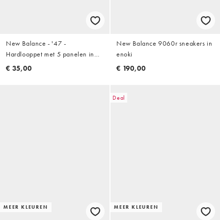
New Balance - '47 -
New Balance 9060r sneakers in
Hardlooppet met 5 panelen in
enoki
marineblauw
€ 35,00
€ 190,00
Deal
MEER KLEUREN
MEER KLEUREN