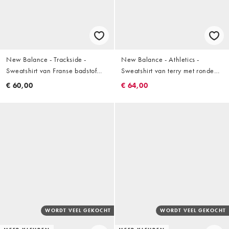
New Balance - Trackside -
New Balance - Athletics -
Sweatshirt van Franse badstof
Sweatshirt van terry met ronde
met ronde hals in marineblauw
hals in permafrost
€ 60,00
€ 64,00
WORDT VEEL GEKOCHT
WORDT VEEL GEKOCHT