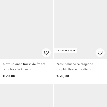
MIX & MATCH
New Balance trackside french
New Balance reimagined
terry hoodie in zwart
graphic fleece hoodie in
gebroken wit
€ 70,00
€ 70,00