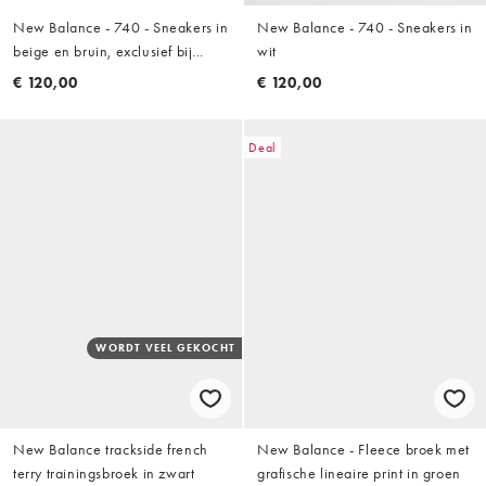
New Balance - 740 - Sneakers in
New Balance - 740 - Sneakers in
beige en bruin, exclusief bij
wit
ASOS
€ 120,00
€ 120,00
Deal
WORDT VEEL GEKOCHT
New Balance trackside french
New Balance - Fleece broek met
terry trainingsbroek in zwart
grafische lineaire print in groen