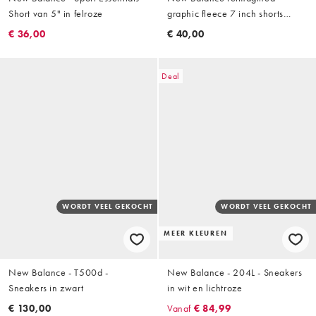
Short van 5" in felroze
graphic fleece 7 inch shorts
zwart
€ 36,00
€ 40,00
Deal
WORDT VEEL GEKOCHT
WORDT VEEL GEKOCHT
MEER KLEUREN
New Balance - T500d -
New Balance - 204L - Sneakers
Sneakers in zwart
in wit en lichtroze
€ 130,00
Vanaf
€ 84,99