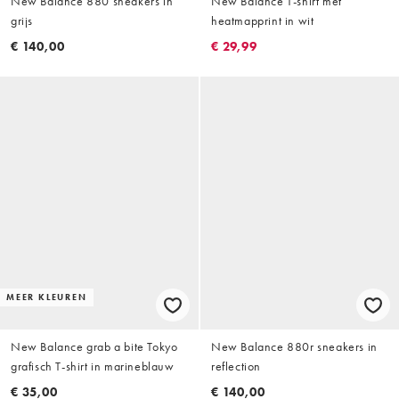
New Balance 880 sneakers in
New Balance T-shirt met
grijs
heatmapprint in wit
€ 140,00
€ 29,99
MEER KLEUREN
New Balance grab a bite Tokyo
New Balance 880r sneakers in
grafisch T-shirt in marineblauw
reflection
€ 35,00
€ 140,00