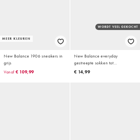
WORDT VEEL GEKOCHT
MEER KLEUREN
New Balance 1906 sneakers in
New Balance everyday
grijs
gestreepte sokken tot
halverwege de kuit, set van 3,
Vanaf
€ 109,99
€ 14,99
wit