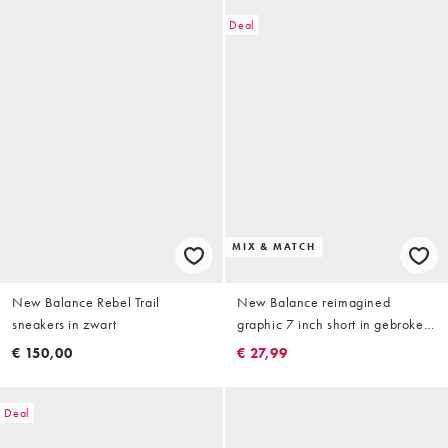
Deal
MIX & MATCH
New Balance Rebel Trail
New Balance reimagined
sneakers in zwart
graphic 7 inch short in gebroken
wit
€ 150,00
€ 27,99
Deal