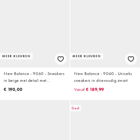
MEER KLEUREN
MEER KLEUREN
New Balance - 9060 - Sneakers
New Balance - 9060 - Uniseks
in beige met detail met
sneakers in drievoudig zwart
luipaardprint
€ 190,00
Vanaf
€ 189,99
Deal