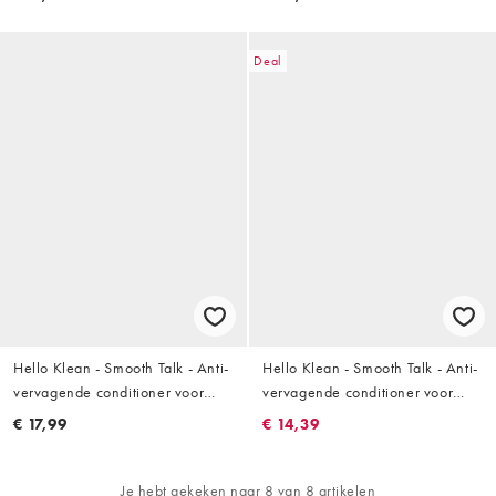
Deal
Hello Klean - Smooth Talk - Anti-
Hello Klean - Smooth Talk - Anti-
vervagende conditioner voor
vervagende conditioner voor
donker haar 100ml
licht haar 100ml
€ 17,99
€ 14,39
Je hebt gekeken naar 8 van 8 artikelen