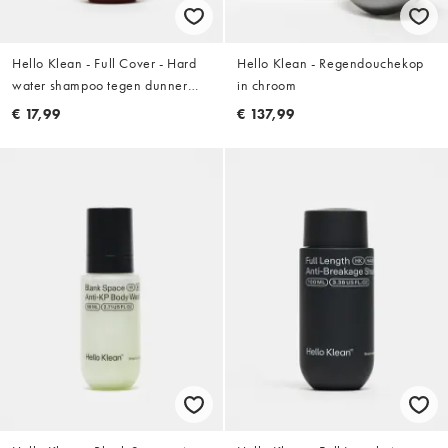
Hello Klean - Full Cover - Hard
Hello Klean - Regendouchekop
water shampoo tegen dunner
in chroom
wordend haar: 100ml
€ 17,99
€ 137,99