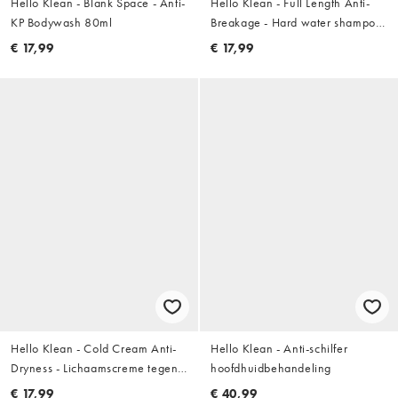
Hello Klean - Blank Space - Anti-
Hello Klean - Full Length Anti-
KP Bodywash 80ml
Breakage - Hard water shampoo
tegen breuk: 100ml
€ 17,99
€ 17,99
Hello Klean - Cold Cream Anti-
Hello Klean - Anti-schilfer
Dryness - Lichaamscreme tegen
hoofdhuidbehandeling
droogheid 80ml
€ 17,99
€ 40,99