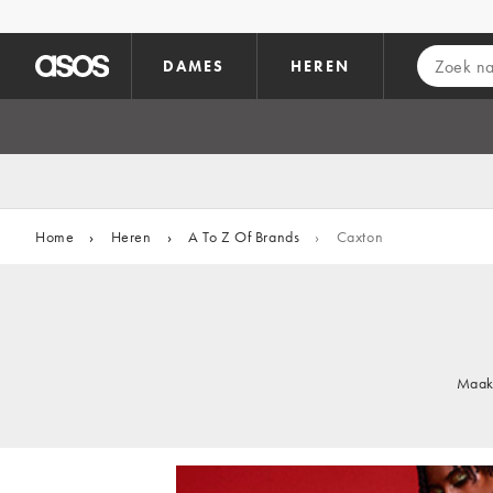
Ga direct naar inhoud
DAMES
HEREN
Home
›
Heren
›
A To Z Of Brands
›
Caxton
Maak 