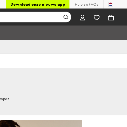
Download onze nieuwe app
Hulp en FAQs
 kopen