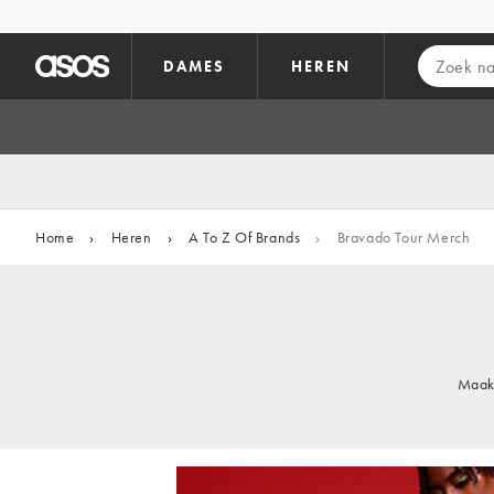
Ga direct naar inhoud
DAMES
HEREN
Home
›
Heren
›
A To Z Of Brands
›
Bravado Tour Merch
Maak 