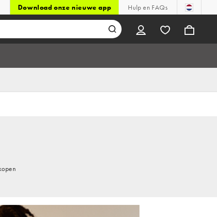
Download onze nieuwe app
Hulp en FAQs
 kopen