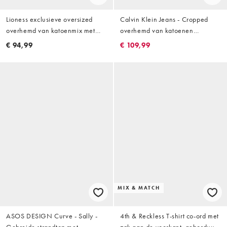
Lioness exclusieve oversized
Calvin Klein Jeans - Cropped
overhemd van katoenmix met
overhemd van katoenen
schoudervulling en strik in beige
popeline in rood gestreept
€ 94,99
€ 109,99
streep
MIX & MATCH
ASOS DESIGN Curve - Sally -
4th & Reckless T-shirt co-ord met