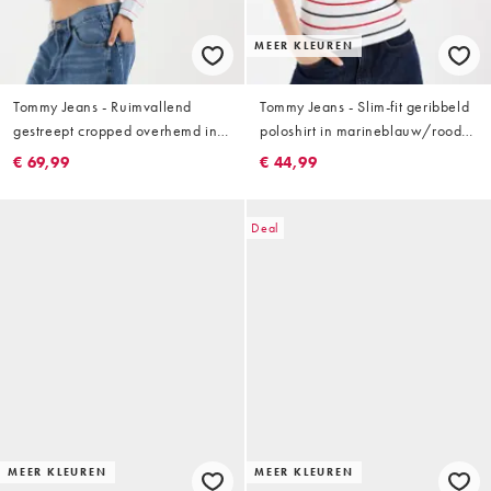
MEER KLEUREN
Tommy Jeans - Ruimvallend
Tommy Jeans - Slim-fit geribbeld
gestreept cropped overhemd in
poloshirt in marineblauw/rood
blauw
gestreept
€ 69,99
€ 44,99
Deal
MEER KLEUREN
MEER KLEUREN