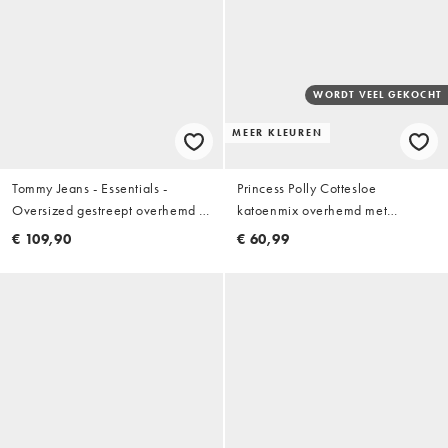
WORDT VEEL GEKOCHT
MEER KLEUREN
Tommy Jeans - Essentials -
Princess Polly Cottesloe
Oversized gestreept overhemd in
katoenmix overhemd met
geel
geplooide taille en korte
€ 109,90
€ 60,99
mouwen in lichtblauw