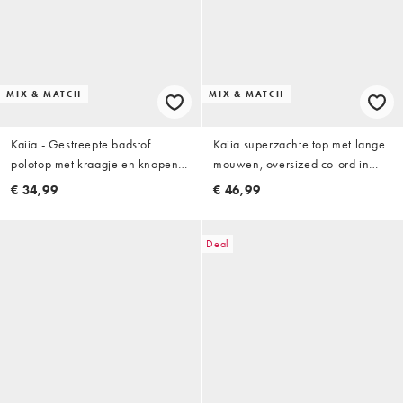
MIX & MATCH
MIX & MATCH
Kaiia - Gestreepte badstof
Kaiia superzachte top met lange
polotop met kraagje en knopen
mouwen, oversized co-ord in
in groen en wit, deel van co-ord
bruine en crèmekleurige streep
€ 34,99
€ 46,99
set
Deal