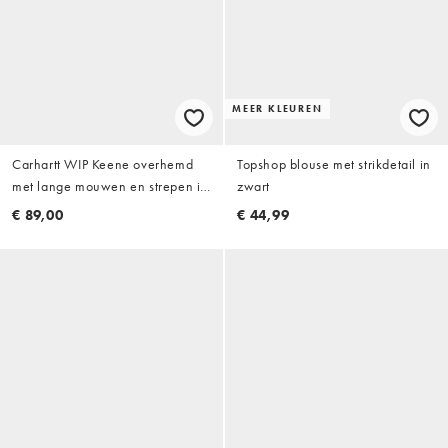
MEER KLEUREN
Carhartt WIP Keene overhemd
Topshop blouse met strikdetail in
met lange mouwen en strepen in
zwart
wit
€ 89,00
€ 44,99