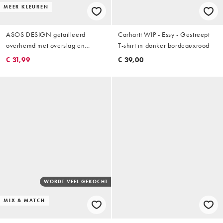
MEER KLEUREN
ASOS DESIGN getailleerd
Carhartt WIP - Essy - Gestreept
overhemd met overslag en
T-shirt in donker bordeauxrood
cocoonmouwen in gele streep
€ 31,99
€ 39,00
WORDT VEEL GEKOCHT
MIX & MATCH