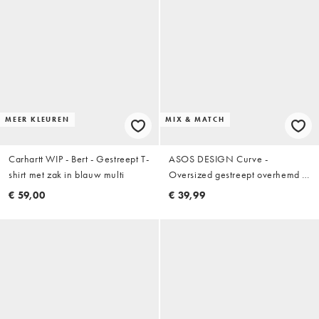
MEER KLEUREN
MIX & MATCH
Carhartt WIP - Bert - Gestreept T-
ASOS DESIGN Curve -
shirt met zak in blauw multi
Oversized gestreept overhemd in
violet
€ 59,00
€ 39,99