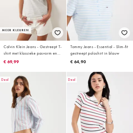
MEER KLEUREN
Calvin Klein Jeans - Gestreept T-
Tommy Jeans - Essential - Slim-fit
shirt met klassieke pasvorm en
gestreept poloshirt in blauw
geflockt logo in grijs
€ 69,99
€ 64,90
Deal
Deal