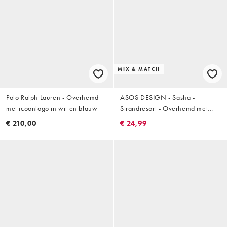
MIX & MATCH
Polo Ralph Lauren - Overhemd
ASOS DESIGN - Sasha -
met icoonlogo in wit en blauw
Strandresort - Overhemd met
stiksels en strepen met wassing,
€ 210,00
€ 24,99
deel van co-ord set