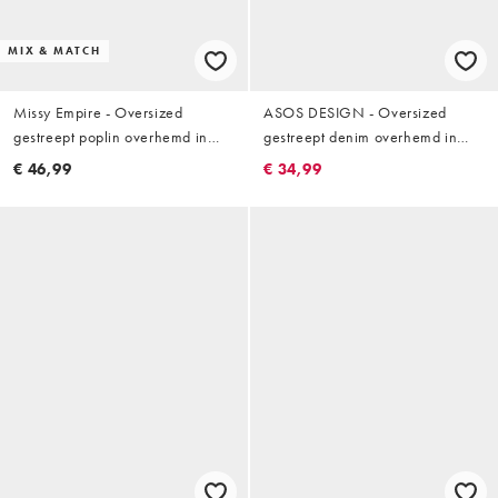
MIX & MATCH
Missy Empire - Oversized
ASOS DESIGN - Oversized
gestreept poplin overhemd in
gestreept denim overhemd in
roze, deel van co-ord set
neutraal
€ 46,99
€ 34,99