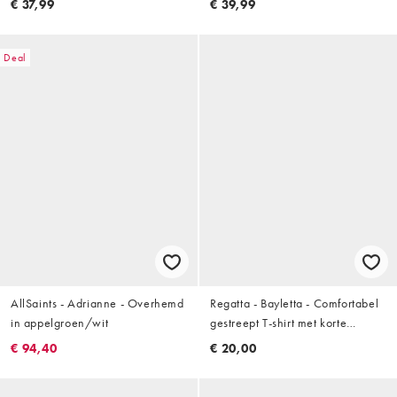
€ 37,99
€ 39,99
gestreept
Deal
AllSaints - Adrianne - Overhemd
Regatta - Bayletta - Comfortabel
in appelgroen/wit
gestreept T-shirt met korte
mouwen in marineblauw en wit
€ 94,40
€ 20,00