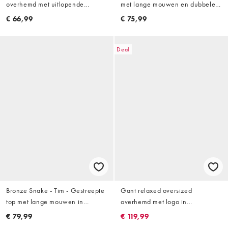
overhemd met uitlopende
met lange mouwen en dubbele
mouwen en gesmokte details in
streep in beige
€ 66,99
€ 75,99
blauw
Deal
Bronze Snake - Tim - Gestreepte
Gant relaxed oversized
top met lange mouwen in
overhemd met logo in
chocoladebruin
bordeauxrode streep
€ 79,99
€ 119,99