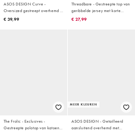
ASOS DESIGN Curve -
Threadbare - Gestreepte top van
Oversized gestreept overhemd in
geribbelde jersey met korte
blauw
mouwen in bruin en ecru, deel
€ 39,99
€ 27,99
van co-ord set
MEER KLEUREN
The Frolic - Exclusives -
ASOS DESIGN - Getailleerd
Gestreepte polotop van katoen
aansluitend overhemd met
met kraagje in roze
mandarijnkraag in blauw