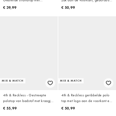
Gebreide strandtop met
zak aan de voorkant, geborduurd
knoopsluiting en zwart-witte
logo, wijde mouwen en
€ 39,99
€ 50,99
strepen, deel van co-ord set
katoenmix in navy streep
MIX & MATCH
MIX & MATCH
4th & Reckless - Gestreepte
4th & Reckless geribbelde polo
polotop van badstof met kraagje
top met logo aan de voorkant en
in geel, deel van co-ord set
kraag als co-ord in crème- en
€ 55,99
€ 50,99
roestkleurige streep