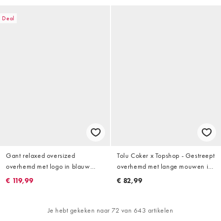
Deal
Gant relaxed oversized
Tolu Coker x Topshop - Gestreept
overhemd met logo in blauw
overhemd met lange mouwen in
gestreept
blauw
€ 119,99
€ 82,99
Je hebt gekeken naar 72 van 643 artikelen