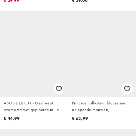
€ 29,99
€ 59,00
ASOS DESIGN - Gestreept
Princess Polly Anni blouse met
overhemd met geplooide taille in
uitlopende mouwen,
roze
knoopsluiting en aansluitende
€ 44,99
€ 63,99
pasvorm in lichtblauwe streep