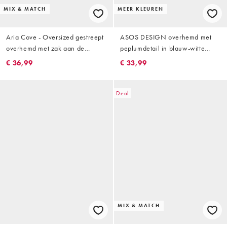
MIX & MATCH
MEER KLEUREN
Aria Cove - Oversized gestreept
ASOS DESIGN overhemd met
overhemd met zak aan de
peplumdetail in blauw-witte
voorkant en brede manchetten in
strepen
€ 36,99
€ 33,99
groen, deel van co-ord set
Deal
MIX & MATCH