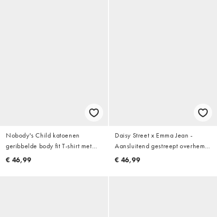
Nobody's Child katoenen
Daisy Street x Emma Jean -
geribbelde body fit T-shirt met
Aansluitend gestreept overhemd
ronde hals in roze streep
met bijpassende sjaal in neutraal
€ 46,99
€ 46,99