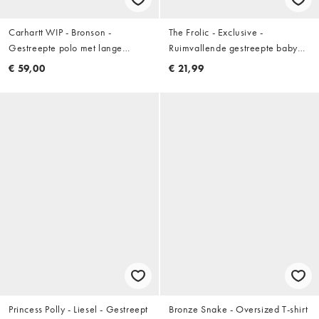
Carhartt WIP - Bronson -
The Frolic - Exclusive -
Gestreepte polo met lange
Ruimvallende gestreepte baby
mouwen in roze
tee van katoen in geel
€ 59,00
€ 21,99
Princess Polly - Liesel - Gestreept
Bronze Snake - Oversized T-shirt