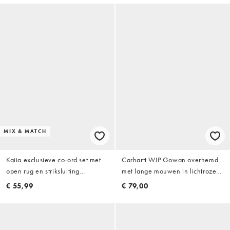
MIX & MATCH
Kaiia exclusieve co-ord set met
Carhartt WIP Gowan overhemd
open rug en striksluiting
met lange mouwen in lichtroze
overhemd in lichtbruine streep
streep
€ 55,99
€ 79,00