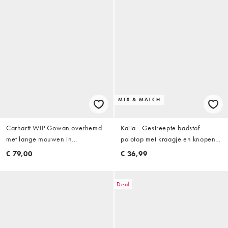
MIX & MATCH
Carhartt WIP Gowan overhemd
Kaiia - Gestreepte badstof
met lange mouwen in
polotop met kraagje en knopen
lichtblauwe streep
in oranje, deel van co-ord set
€ 79,00
€ 36,99
Deal