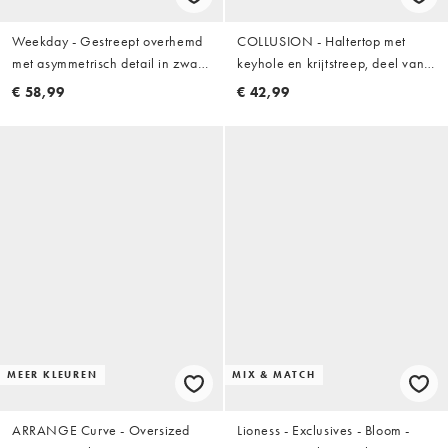
Weekday - Gestreept overhemd
COLLUSION - Haltertop met
met asymmetrisch detail in zwart
keyhole en krijtstreep, deel van
en grijs
co-ord set
€ 58,99
€ 42,99
MEER KLEUREN
MIX & MATCH
ARRANGE Curve - Oversized
Lioness - Exclusives - Bloom -