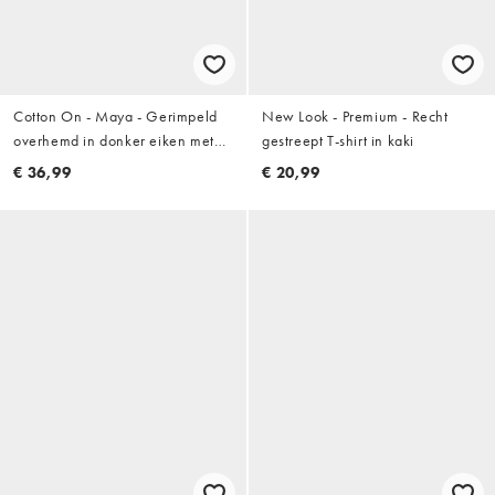
Cotton On - Maya - Gerimpeld
New Look - Premium - Recht
overhemd in donker eiken met
gestreept T-shirt in kaki
krijtstreep
€ 36,99
€ 20,99