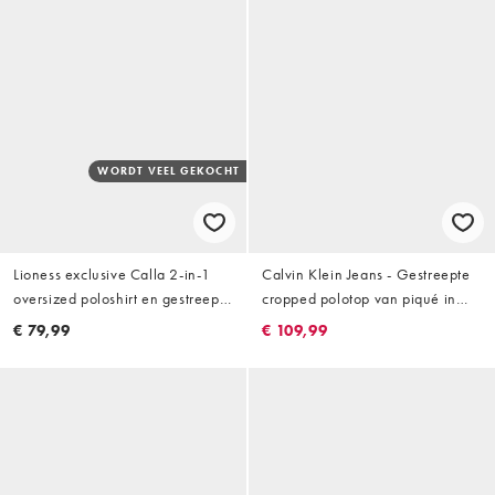
WORDT VEEL GEKOCHT
Lioness exclusive Calla 2-in-1
Calvin Klein Jeans - Gestreepte
oversized poloshirt en gestreept
cropped polotop van piqué in
overhemd met lange mouwen in
groenblauw
€ 79,99
€ 109,99
blauw gestreept