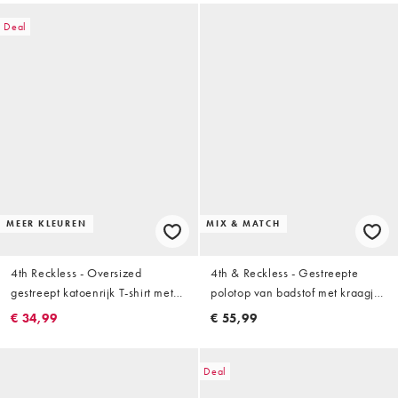
Deal
MEER KLEUREN
MIX & MATCH
4th Reckless - Oversized
4th & Reckless - Gestreepte
gestreept katoenrijk T-shirt met
polotop van badstof met kraagje
ronde hals, lange mouwen en
in zwart en wit, deel van co-ord
€ 34,99
€ 55,99
geborduurd logo in marineblauw
set
Deal