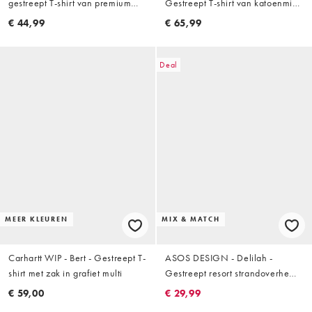
gestreept T-shirt van premium
Gestreept T-shirt van katoenmix
zware stof in rood
met lange mouwen, ronde hals
€ 44,99
€ 65,99
en gestrikte achterkant in
citroengeel, deel van co-ord set
Deal
MEER KLEUREN
MIX & MATCH
Carhartt WIP - Bert - Gestreept T-
ASOS DESIGN - Delilah -
shirt met zak in grafiet multi
Gestreept resort strandoverhemd
van kaasdoek met korte mouwen
€ 59,00
€ 29,99