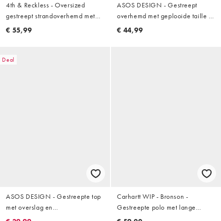
4th & Reckless - Oversized
ASOS DESIGN - Gestreept
gestreept strandoverhemd met
overhemd met geplooide taille in
van katoenmix met gestrikte
lichtgeel
€ 55,99
€ 44,99
voorkant in chocoladebruin, deel
van co-ord set
Deal
ASOS DESIGN - Gestreepte top
Carhartt WIP - Bronson -
met overslag en
Gestreepte polo met lange
vleermuismouwen in olijfgroen
mouwen in zwart