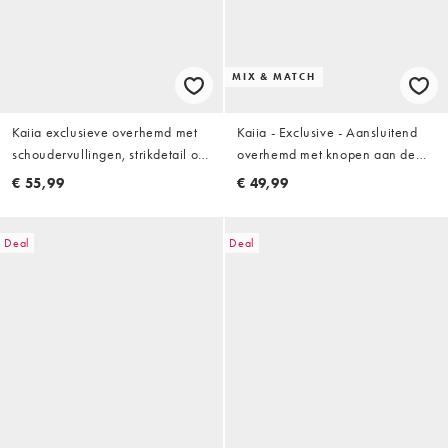
MIX & MATCH
Kaiia exclusieve overhemd met
Kaiia - Exclusive - Aansluitend
schoudervullingen, strikdetail op
overhemd met knopen aan de
de rug en strepen in
voorkant in antracietgrijs met
€ 55,99
€ 49,99
chocoladebruin
krijtstreep, deel van co-ord set
Deal
Deal