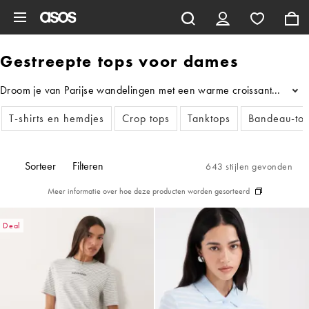
Ga direct naar inhoud
Gestreepte tops voor dames
Droom je van Parijse wandelingen met een warme croissant in de han
...
T-shirts en hemdjes
Crop tops
Tanktops
Bandeau-to
Sorteer
Filteren
643 stijlen gevonden
Meer informatie over hoe deze producten worden gesorteerd
Deal