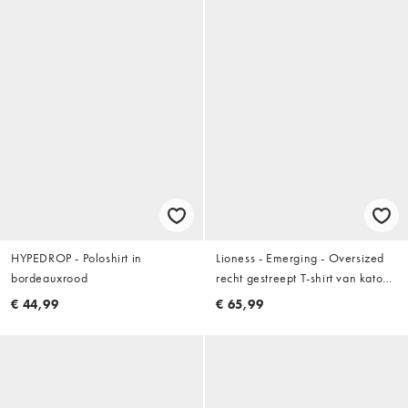
HYPEDROP - Poloshirt in
Lioness - Emerging - Oversized
bordeauxrood
recht gestreept T-shirt van katoen
met korte mouwen en zijsplit in
€ 44,99
€ 65,99
marineblauw en wit