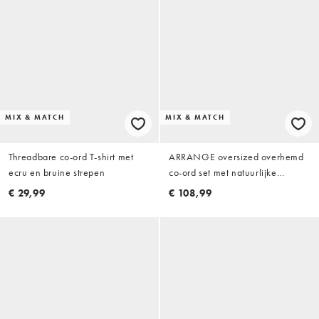
MIX & MATCH
MIX & MATCH
Threadbare co-ord T-shirt met
ARRANGE oversized overhemd
ecru en bruine strepen
co-ord set met natuurlijke
strepen
€ 29,99
€ 108,99