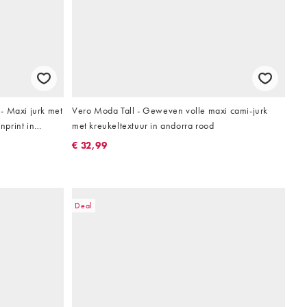
- Maxi jurk met
Vero Moda Tall - Geweven volle maxi cami-jurk
print in
met kreukeltextuur in andorra rood
€ 32,99
Deal