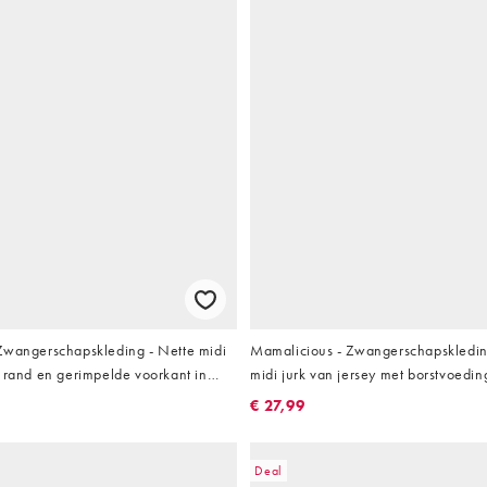
Zwangerschapskleding - Nette midi
Mamalicious - Zwangerschapskledi
 rand en gerimpelde voorkant in
midi jurk van jersey met borstvoedin
knoopfunctie in chocoladebruin
€ 27,99
Deal