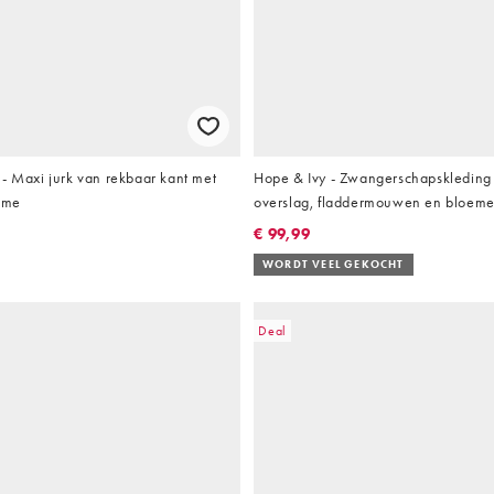
- Maxi jurk van rekbaar kant met
Hope & Ivy - Zwangerschapskleding 
rème
overslag, fladdermouwen en bloemen
marineblauw
€ 99,99
WORDT VEEL GEKOCHT
Deal