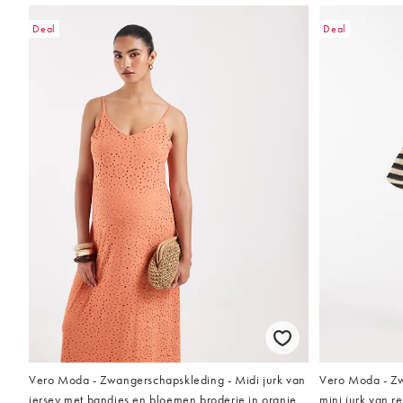
Deal
Deal
Vero Moda - Zwangerschapskleding - Midi jurk van
Vero Moda - Z
jersey met bandjes en bloemen broderie in oranje
mini jurk van r