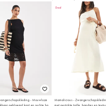
Deal
wangerschapskleding - Mouwloze
Mamalicious - Zwangerschapskleding
ekbaar gebloemd kant en rechte hals
met gestrikte taille, bandjes en textu