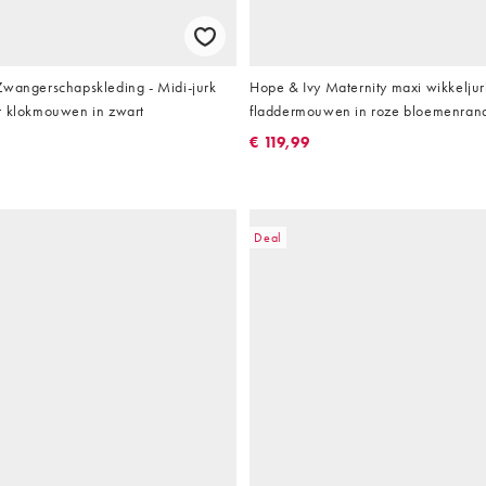
Zwangerschapskleding - Midi-jurk
Hope & Ivy Maternity maxi wikkeljur
t klokmouwen in zwart
fladdermouwen in roze bloemenran
€ 119,99
Deal