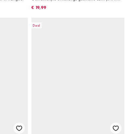
zebraprint
€ 19,99
Deal