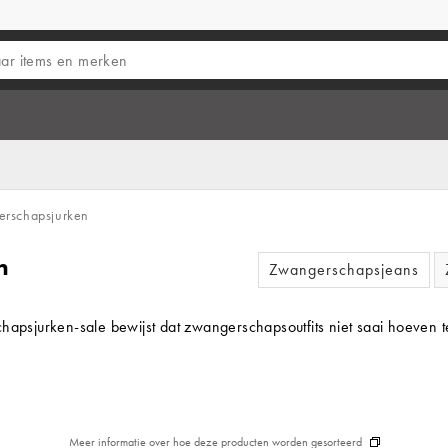
rschapsjurken
n
Zwangerschapsjeans
schapsjurken-sale bewijst dat zwangerschapsoutfits niet saai hoeve
Meer informatie over hoe deze producten worden gesorteerd