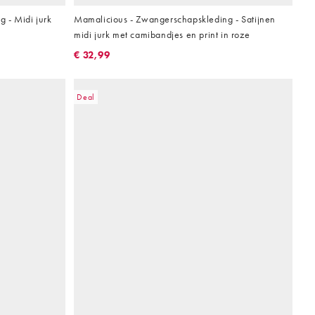
 - Midi jurk
Mamalicious - Zwangerschapskleding - Satijnen
midi jurk met camibandjes en print in roze
€ 32,99
Deal