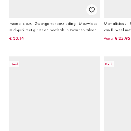
Mamalicious - Zwangerschapskleding - Mouwloze
Mamalicious - 
midi-jurk met glitter en boothals in zwart en zilver
van fluweel me
€ 33,14
Vanaf
€ 25,95
Deal
Deal