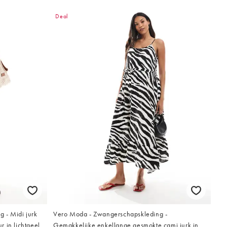
Deal
 - Midi jurk
Vero Moda - Zwangerschapskleding -
ur in lichtgeel
Gemakkelijke enkellange gesmokte cami jurk in