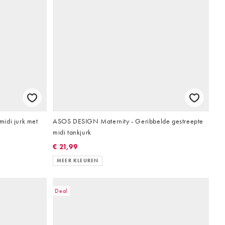
idi jurk met
ASOS DESIGN Maternity - Geribbelde gestreepte
midi tankjurk
€ 21,99
MEER KLEUREN
Deal