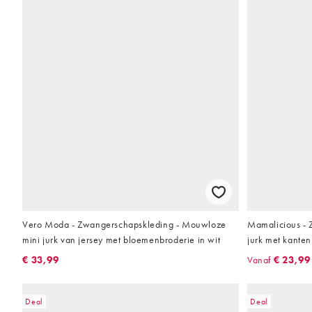
Vero Moda - Zwangerschapskleding - Mouwloze
Mamalicious - 
mini jurk van jersey met bloemenbroderie in wit
jurk met kanten
zwart
€ 33,99
Vanaf
€ 23,99
Deal
Deal