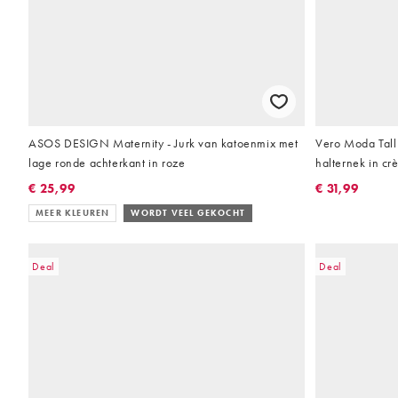
ASOS DESIGN Maternity - Jurk van katoenmix met
Vero Moda Tall 
lage ronde achterkant in roze
halternek in c
€ 25,99
€ 31,99
MEER KLEUREN
WORDT VEEL GEKOCHT
Deal
Deal