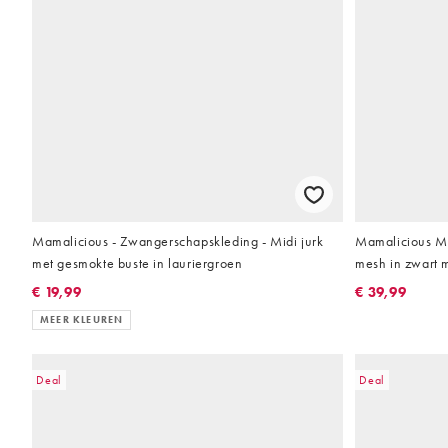
Mamalicious - Zwangerschapskleding - Midi jurk
Mamalicious Ma
met gesmokte buste in lauriergroen
mesh in zwart m
€ 19,99
€ 39,99
MEER KLEUREN
Deal
Deal