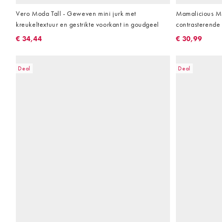
Vero Moda Tall - Geweven mini jurk met
Mamalicious Ma
kreukeltextuur en gestrikte voorkant in goudgeel
contrasterende 
€ 34,44
€ 30,99
Deal
Deal