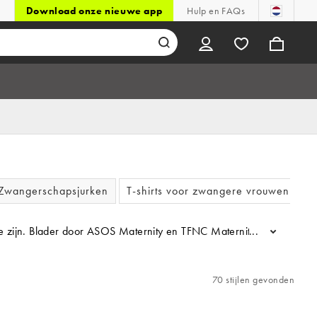
Download onze nieuwe app
Hulp en FAQs
Zwangerschapsjurken
T-shirts voor zwangere vrouwen
n te zijn. Blader door ASOS Maternity en TFNC Maternity voor zwang
...
70 stijlen gevonden