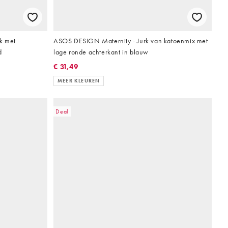
k met
ASOS DESIGN Maternity - Jurk van katoenmix met
d
lage ronde achterkant in blauw
€ 31,49
MEER KLEUREN
Deal