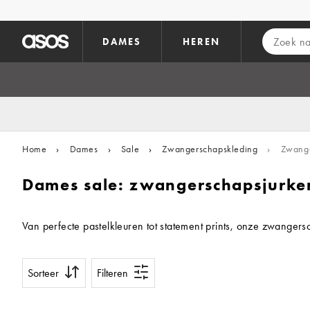
Ga direct naar inhoud
DAMES
HEREN
Home
›
Dames
›
Sale
›
Zwangerschapskleding
›
Zwange
Dames sale: zwangerschapsjurke
Van perfecte pastelkleuren tot statement prints, onze zwanger
Sorteer
Filteren