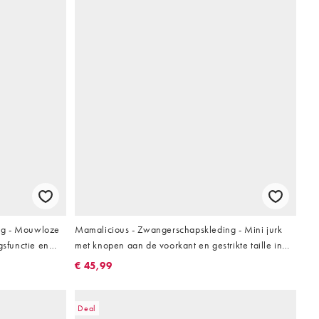
ng - Mouwloze
Mamalicious - Zwangerschapskleding - Mini jurk
gsfunctie en
met knopen aan de voorkant en gestrikte taille in
korenbloemblauw
€ 45,99
Deal