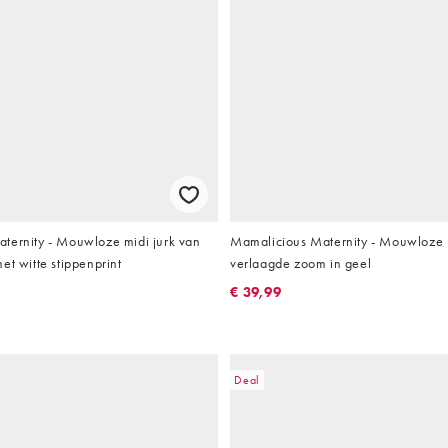
ternity - Mouwloze midi jurk van
Mamalicious Maternity - Mouwloze m
et witte stippenprint
verlaagde zoom in geel
€ 39,99
Deal