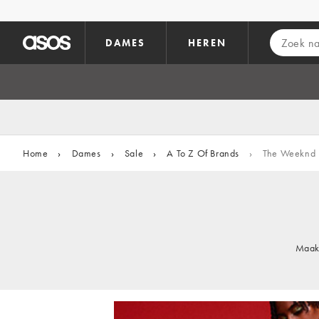
Ga direct naar inhoud
DAMES
HEREN
Home
›
Dames
›
Sale
›
A To Z Of Brands
›
The Weeknd
Maak 