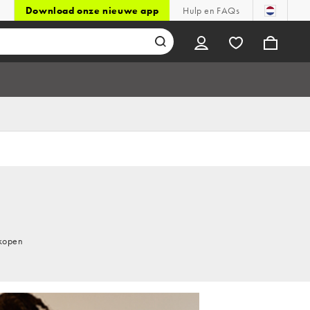
Download onze nieuwe app
Hulp en FAQs
 kopen