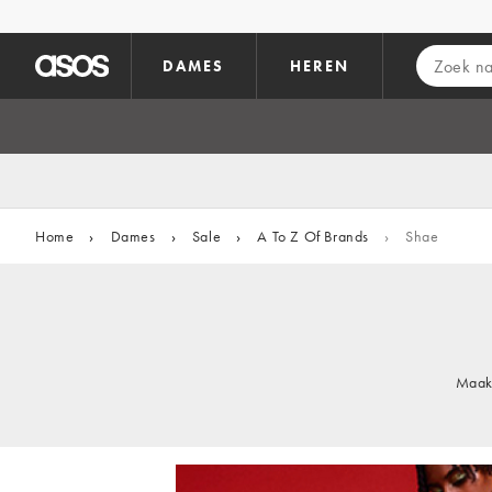
Ga direct naar inhoud
DAMES
HEREN
Home
›
Dames
›
Sale
›
A To Z Of Brands
›
Shae
Maak 