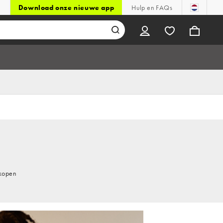
Download onze nieuwe app
Hulp en FAQs
 kopen