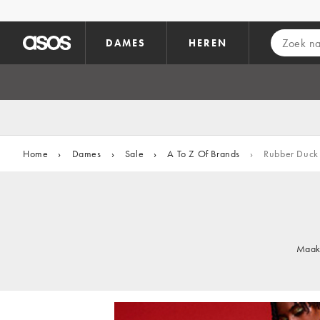
Ga direct naar inhoud
DAMES
HEREN
Home
›
Dames
›
Sale
›
A To Z Of Brands
›
Rubber Duck
Maak 