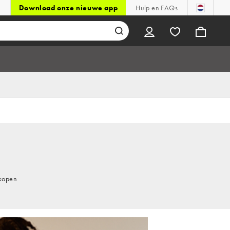
Download onze nieuwe app
Hulp en FAQs
 kopen