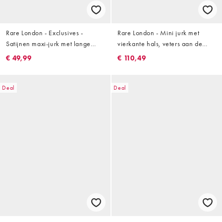
Rare London - Exclusives -
Rare London - Mini jurk met
Satijnen maxi-jurk met lange
vierkante hals, veters aan de
mouwen en doorschijnende
achterkant en plooien aan de
€ 49,99
€ 110,49
zoom in paars
zijkant in wit met stippen
Deal
Deal