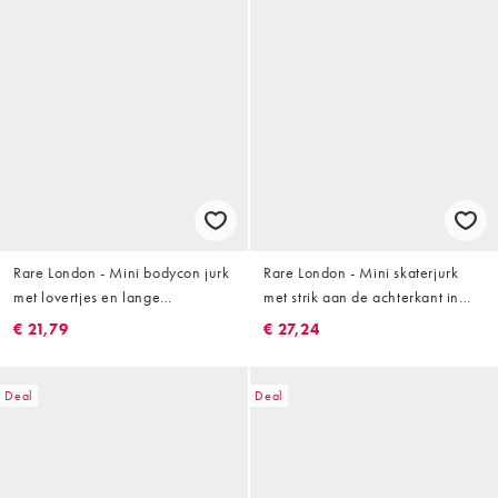
Rare London - Mini bodycon jurk
Rare London - Mini skaterjurk
met lovertjes en lange
met strik aan de achterkant in
uitlopende mouwen in zwart
rood
€ 21,79
€ 27,24
Deal
Deal