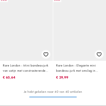
Rare London - Mini bandeaujurk
Rare London - Elegante mini
van satijn met constrasterende
bandeau-jurk met omslag in
ruchezoom in zwart en wit
botergeel
€ 65,64
€ 29,99
Je hebt gekeken naar 40 van 40 artikelen