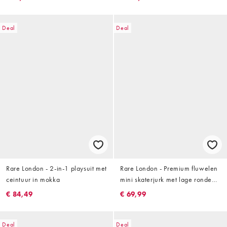
fuchsia
Deal
Deal
Rare London - 2-in-1 playsuit met
Rare London - Premium fluwelen
ceintuur in mokka
mini skaterjurk met lage ronde
hals en geplooid rokje in zwart
€ 84,49
€ 69,99
Deal
Deal