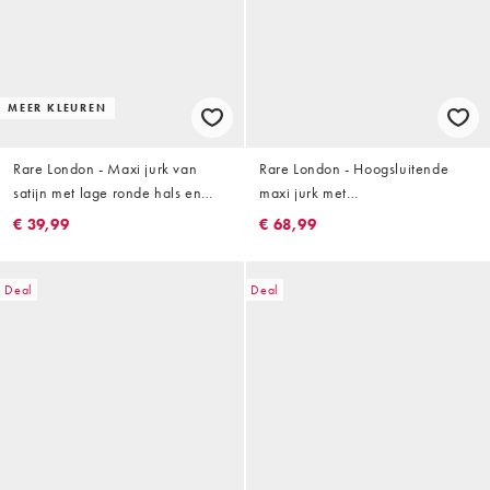
MEER KLEUREN
Rare London - Maxi jurk van
Rare London - Hoogsluitende
satijn met lage ronde hals en
maxi jurk met
verlaagde taille in rood
bloemenborduursels en
€ 39,99
€ 68,99
uitsnijding in zwart
Deal
Deal