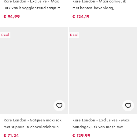
Rare London - Exclusive - Maxi
Rare London - Maxi cami-jurk
jurk van hoogglanzend satijn met
met kanten bovenlaag,
verlaagde ronde taille in
gerimpeld detail en verlaagde
€ 94,99
€ 124,19
saliegroen
taille in crème
Deal
Deal
Rare London - Satijnen maxi rok
Rare London - Exclusives - Maxi
met stippen in chocoladebruin
bandage-jurk van mesh met
en roze
verlaagde taille en stroken in
€ 71,24
€ 129,99