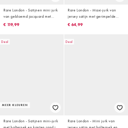
Rare London - Satijnen mini jurk
Rare London - Maxi-jurk van
van gebloemd jacquard met
jersey satijn met gerimpelde
bandjes, gedrapeerde halslijn en
taille, zijsplit en luchtige rok in
€ 119,99
€ 64,99
kanten rand in lichtroze
donkerblauw
Deal
Deal
MEER KLEUREN
Rare London - Satijnen mini-jurk
Rare London - Mini jurk van
met halternek en kanten rand in
jersey satijn met halternek en