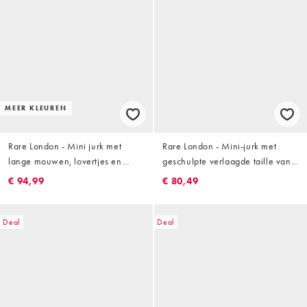
MEER KLEUREN
Rare London - Mini jurk met
Rare London - Mini-jurk met
lange mouwen, lovertjes en
geschulpte verlaagde taille van
gedrapeerde achterkant in
satijn in zwart
€ 94,99
€ 80,49
lichtblauw
Deal
Deal