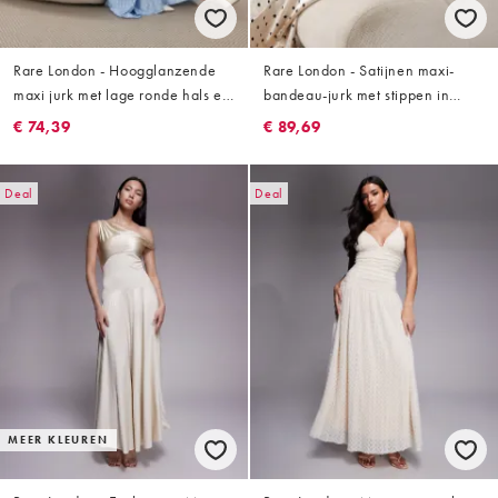
Rare London - Hoogglanzende
Rare London - Satijnen maxi-
maxi jurk met lage ronde hals en
bandeau-jurk met stippen in
verlaagde taille in zachtblauw
crème en zwart
€ 74,39
€ 89,69
met stippen
Deal
Deal
MEER KLEUREN