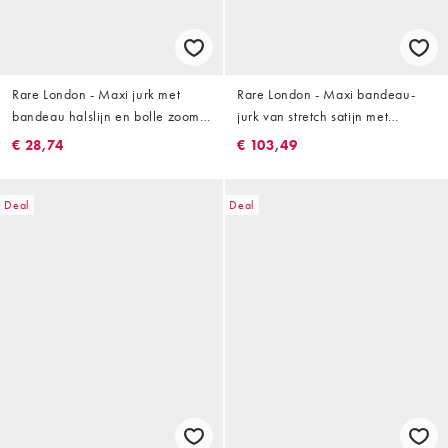
Rare London - Maxi jurk met
Rare London - Maxi bandeau-
bandeau halslijn en bolle zoom
jurk van stretch satijn met
in zwart
verlaagde taille in lichtroze
€ 28,74
€ 103,49
Deal
Deal