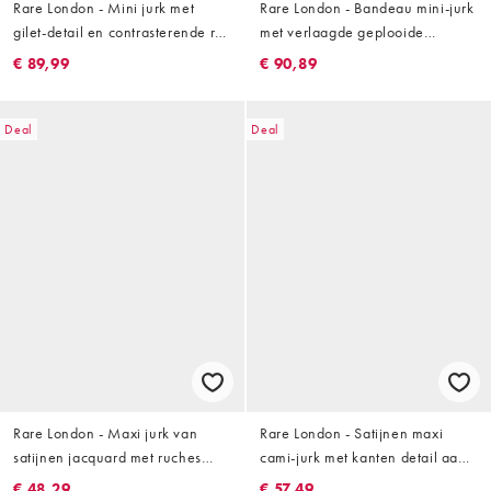
Rare London - Mini jurk met
Rare London - Bandeau mini-jurk
gilet-detail en contrasterende rok
met verlaagde geplooide
in zwart en wit
zijkanten in rood gebloemd
€ 89,99
€ 90,89
jacquard
Deal
Deal
Rare London - Maxi jurk van
Rare London - Satijnen maxi
satijnen jacquard met ruches
cami-jurk met kanten detail aan
langs de rand en gedrapeerd
de buste en bandjes met stippen
€ 48,29
€ 57,49