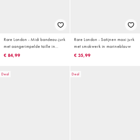
Rare London - Midi bandeau-jurk
Rare London - Satijnen maxi jurk
met aangerimpelde taille in
met smokwerk in marineblauw
olijfgroen
€ 84,99
€ 35,99
Deal
Deal