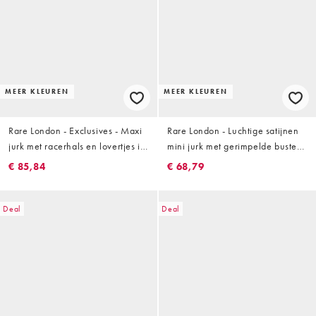
MEER KLEUREN
MEER KLEUREN
Rare London - Exclusives - Maxi
Rare London - Luchtige satijnen
jurk met racerhals en lovertjes in
mini jurk met gerimpelde buste
donkerblauw
en gestrikte achterkant in
€ 85,84
€ 68,79
turkoois
Deal
Deal