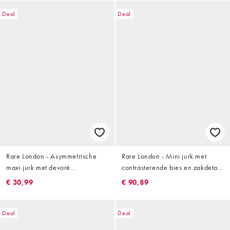
Deal
Deal
Rare London - Asymmetrische
Rare London - Mini jurk met
maxi jurk met devoré
contrasterende bies en zakdetail
bloemenprint en gedrapeerde
in zwart
€ 30,99
€ 90,89
schouder in oranje
Deal
Deal