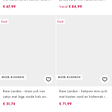
crème
open achterkant in
€ 67,99
Vanaf
€ 84,99
chocoladebruin
Deal
Deal
MEER KLEUREN
MEER KLEUREN
Rare London - Maxi jurk van
Rare London - Satijnen mini-jurk
satijn met lage ronde hals en
met kanten rand en halternek in
verlaagde taille in
zachtblauw
€ 51,74
€ 71,99
chocoladebruin