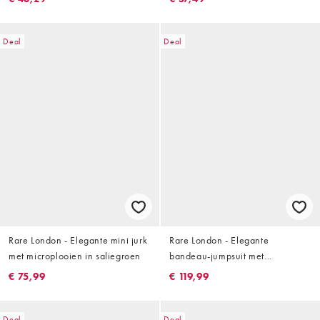
detail in zwart
Deal
Deal
Rare London - Elegante mini jurk
Rare London - Elegante
met microplooien in saliegroen
bandeau-jumpsuit met
peplumdetail en wijde pijpen in
€ 75,99
€ 119,99
chocoladebruin
Deal
Deal