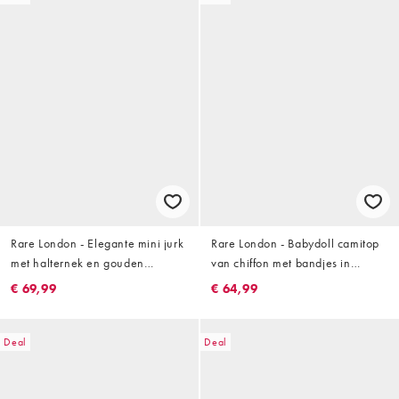
Rare London - Elegante mini jurk
Rare London - Babydoll camitop
met halternek en gouden
van chiffon met bandjes in
knoopsluiting en gilet detail in
crème, deel van co-ord set
€ 69,99
€ 64,99
olijfgroen
Deal
Deal