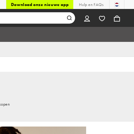
Download onze nieuwe app
Hulp en FAQs
 kopen