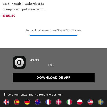
Love Triangle - Geborduurde
mini-jurk met pofmouwen en
open achterkant in zwart
€ 85,49
Je hebt gekeken naar 3 van 3 artikelen
ASOS
1,8m
DOWNLOAD DE APP
Enkele van onze internationale websites: