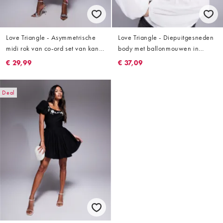
Love Triangle - Asymmetrische
Love Triangle - Diepuitgesneden
midi rok van co-ord set van kant
body met ballonmouwen in
met ruche in oudroze
crème
€ 29,99
€ 37,09
Deal