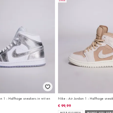
Deal
an 1 - Halfhoge sneakers in wit en
Nike - Air Jordan 1 - Halfhoge sneak
€ 99,99
MEER KLEUREN
WORDT VEEL GEK