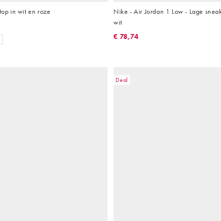
top in wit en roze
Nike - Air Jordan 1 Low - Lage sneak
wit
€ 78,74
Deal