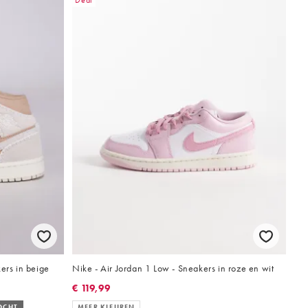
Deal
ers in beige
Nike - Air Jordan 1 Low - Sneakers in roze en wit
€ 119,99
OCHT
MEER KLEUREN