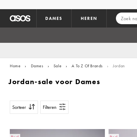
Ga direct naar inhoud
DAMES
HEREN
Home
›
Dames
›
Sale
›
A To Z Of Brands
›
Jordan
Jordan-sale voor Dames
Sorteer
Filteren