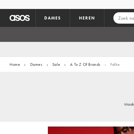
Ga direct naar inhoud
DAMES
HEREN
Home
›
Dames
›
Sale
›
A To Z Of Brands
›
Falke
Maak 