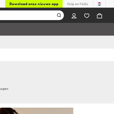
Download onze nieuwe app
Hulp en FAQs
 kopen