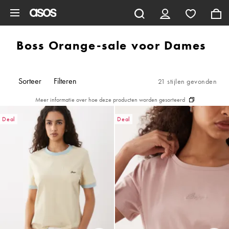
Ga direct naar inhoud
Boss Orange-sale voor Dames
Sorteer
Filteren
21 stijlen gevonden
Meer informatie over hoe deze producten worden gesorteerd
Deal
Deal