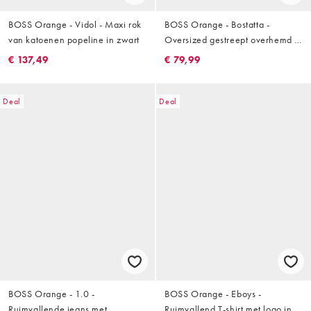
BOSS Orange - Vidol - Maxi rok
BOSS Orange - Bostatta -
van katoenen popeline in zwart
Oversized gestreept overhemd in
blauw
€ 137,49
€ 79,99
Deal
Deal
BOSS Orange - 1.0 -
BOSS Orange - Eboys -
Ruimvallende jeans met
Ruimvallend T-shirt met logo in