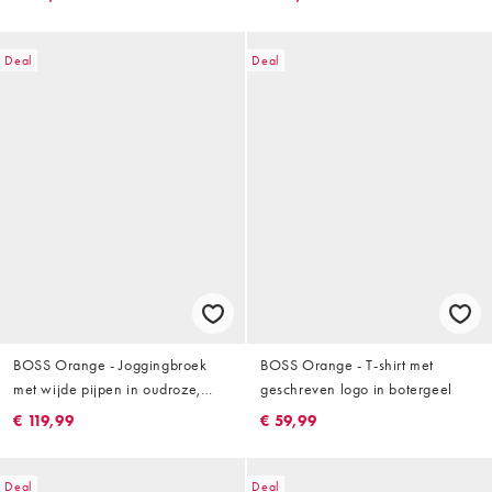
Deal
Deal
BOSS Orange - Joggingbroek
BOSS Orange - T-shirt met
met wijde pijpen in oudroze,
geschreven logo in botergeel
deel van co-ord set
€ 119,99
€ 59,99
Deal
Deal