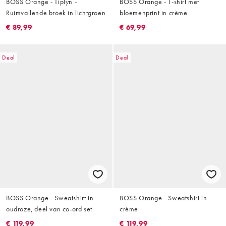
BOSS Orange - Tiplyn -
BOSS Orange - T-shirt met
Ruimvallende broek in lichtgroen
bloemenprint in crème
€ 89,99
€ 69,99
Deal
Deal
BOSS Orange - Sweatshirt in
BOSS Orange - Sweatshirt in
oudroze, deel van co-ord set
crème
€ 119,99
€ 119,99