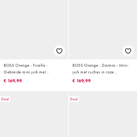
BOSS Orange - Ficella -
BOSS Orange - Darmia - Mini-
Gebreide mini jurk met
jurk met ruches in roze
kapmouwtjes in zwart
bloemenprint
€ 169,99
€ 169,99
Deal
Deal