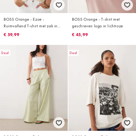
BOSS Orange - Ezoe -
BOSS Orange - T-shirt met
Ruimvallend T-shirt met zak in
geschreven logo in lichtroze
lichtgeel
€ 59,99
€ 45,99
Deal
Deal