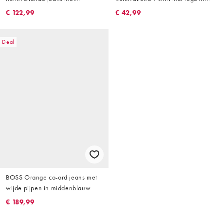
ballonpijpen in lichtblauw
beige
€ 122,99
€ 42,99
Deal
BOSS Orange co-ord jeans met
wijde pijpen in middenblauw
€ 189,99