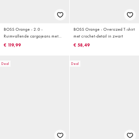
BOSS Orange - 2.0 -
BOSS Orange - Oversized T-shirt
Ruimvallende cargojeans met
met crochet-detail in zwart
ballonpijpen in lichtblauw
€ 119,99
€ 58,49
Deal
Deal