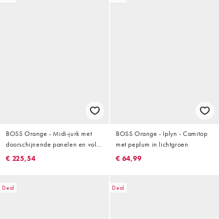
BOSS Orange - Midi-jurk met
BOSS Orange - Iplyn - Camitop
doorschijnende panelen en volle
met peplum in lichtgroen
rok in zwart
€ 225,54
€ 64,99
Deal
Deal