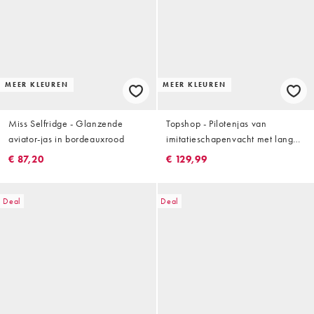
MEER KLEUREN
MEER KLEUREN
Miss Selfridge - Glanzende
Topshop - Pilotenjas van
aviator-jas in bordeauxrood
imitatieschapenvacht met lange
pasvorm in grijs
€ 87,20
€ 129,99
Deal
Deal