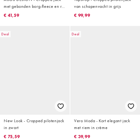
met gebonden borg-fleece en rits
van schapenvacht in grijs
in bruin en crème
€ 41,59
€ 99,99
Deal
Deal
New Look - Cropped pilotenjack
Vero Moda - Kort elegant jack
in zwart
met riem in crème
€ 75,59
€ 39,99