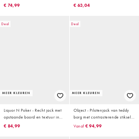
in zwart
chocoladebruin
€ 74,99
€ 63,04
Deal
Deal
MEER KLEUREN
MEER KLEUREN
Liquor N Poker - Recht jack met
Object - Pilotenjack van teddy
opstaande boord en textuur in
borg met contrasterende stiksels
bruin
in bruin
€ 84,99
Vanaf
€ 94,99