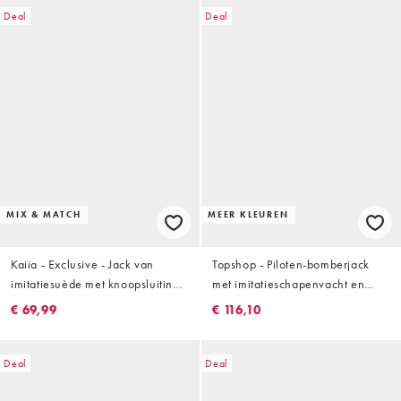
Deal
Deal
MIX & MATCH
MEER KLEUREN
Kaiia - Exclusive - Jack van
Topshop - Piloten-bomberjack
imitatiesuède met knoopsluiting
met imitatieschapenvacht en
en zak aan de voorkant in
vintage wassing in
€ 69,99
€ 116,10
lichtbruin, deel van co-ord set
chocoladebruin
Deal
Deal