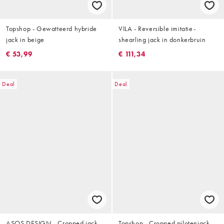
Topshop - Gewatteerd hybride
VILA - Reversible imitatie-
jack in beige
shearling jack in donkerbruin
€ 53,99
€ 111,34
Deal
Deal
ASOS DESIGN - Cropped jack
Topshop - Cropped pilotenjack