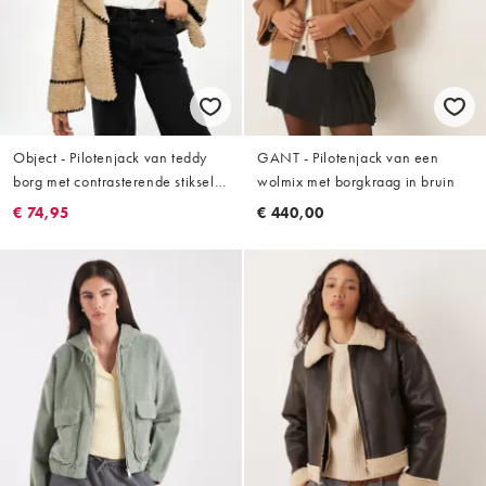
Object - Pilotenjack van teddy
GANT - Pilotenjack van een
borg met contrasterende stiksels
wolmix met borgkraag in bruin
in biscuit
€ 74,95
€ 440,00