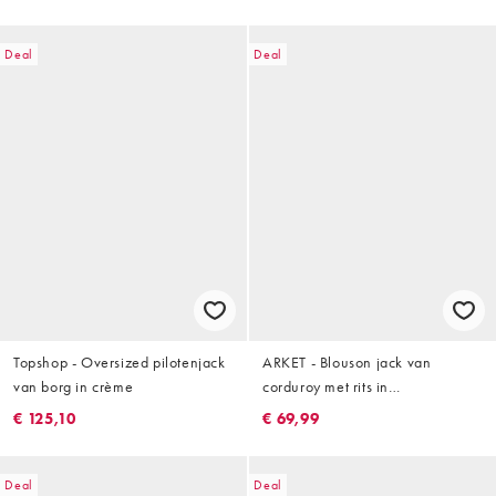
Deal
Deal
Topshop - Oversized pilotenjack
ARKET - Blouson jack van
van borg in crème
corduroy met rits in
bordeauxrood
€ 125,10
€ 69,99
Deal
Deal