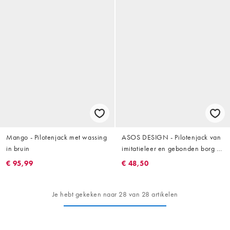
Mango - Pilotenjack met wassing
ASOS DESIGN - Pilotenjack van
in bruin
imitatieleer en gebonden borg in
donkerbruin
€ 95,99
€ 48,50
Je hebt gekeken naar 28 van 28 artikelen