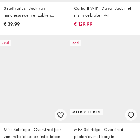
Stradivarius - Jack van
Carhartt WIP - Dana - Jack met
imitatiesuède met zakken
rits in gebroken wit
lichtbruin
€ 39,99
€ 129,99
Deal
Deal
MEER KLEUREN
Miss Selfridge - Oversized jack
Miss Selfridge - Oversized
van imitatieleer en imitatiebont
pilotenjas met borg in