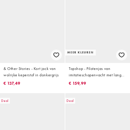
MEER KLEUREN
& Other Stories - Kort jack van
Topshop - Pilotenjas van
wolrijke keperstof in donkergrijs
imitatieschapenvacht met lange
pasvorm in chocoladebruin
€ 137,49
€ 159,99
Deal
Deal