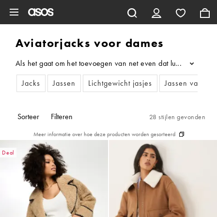
Ga direct naar inhoud
Aviatorjacks voor dames
Als het gaat om het toevoegen van net even dat luxe randje aa
...
Jacks
Jassen
Lichtgewicht jasjes
Jassen van imit
Sorteer
Filteren
28 stijlen gevonden
Meer informatie over hoe deze producten worden gesorteerd
Deal