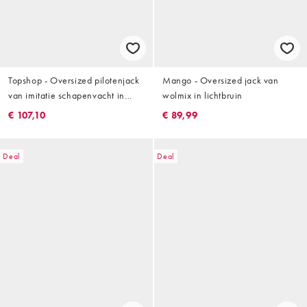
Topshop - Oversized pilotenjack
Mango - Oversized jack van
van imitatie schapenvacht in
wolmix in lichtbruin
chocoladebruin
€ 107,10
€ 89,99
Deal
Deal