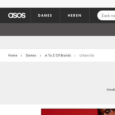
Ga direct naar inhoud
DAMES
HEREN
Home
›
Dames
›
A To Z Of Brands
›
Urbanista
Maak 