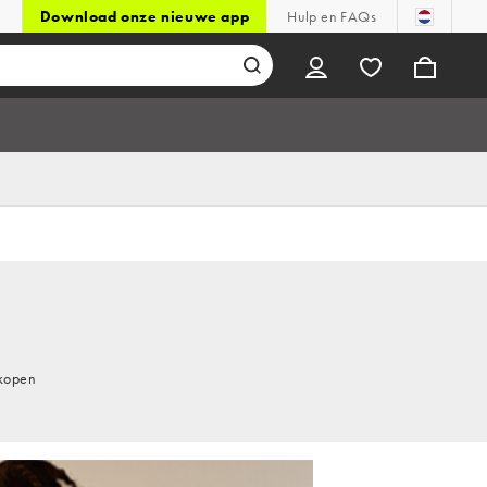
Download onze nieuwe app
Hulp en FAQs
 kopen