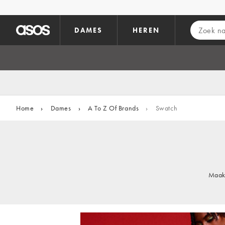
Ga direct naar inhoud
DAMES
HEREN
Home
›
Dames
›
A To Z Of Brands
›
Swatch
Maak 