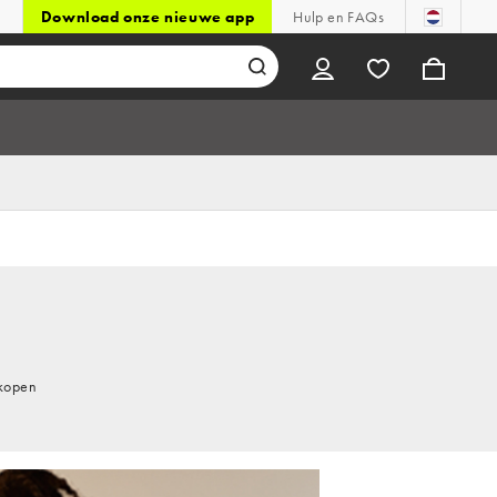
Download onze nieuwe app
Hulp en FAQs
 kopen