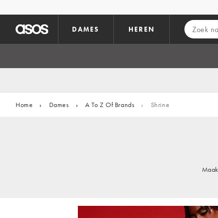
Ga direct naar inhoud
DAMES
HEREN
Home
›
Dames
›
A To Z Of Brands
›
Shrine
Maak 