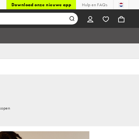
Download onze nieuwe app
Hulp en FAQs
 kopen