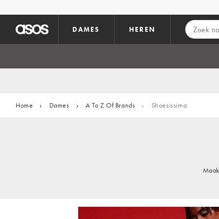
Ga direct naar inhoud
DAMES
HEREN
Home
›
Dames
›
A To Z Of Brands
›
Shoesissima
Maak 