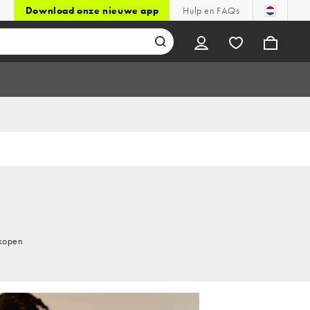
Download onze nieuwe app
Hulp en FAQs
 kopen