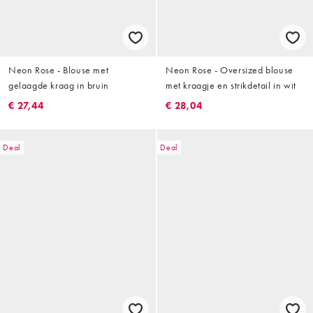
Neon Rose - Blouse met
Neon Rose - Oversized blouse
gelaagde kraag in bruin
met kraagje en strikdetail in wit
€ 27,44
€ 28,04
Deal
Deal