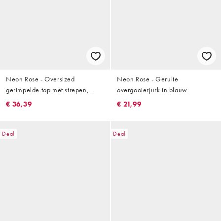
Neon Rose - Oversized
Neon Rose - Geruite
gerimpelde top met strepen,
overgooierjurk in blauw
lange mouwen en kraag in
€ 36,39
€ 21,99
marineblauw en botergeel
Deal
Deal