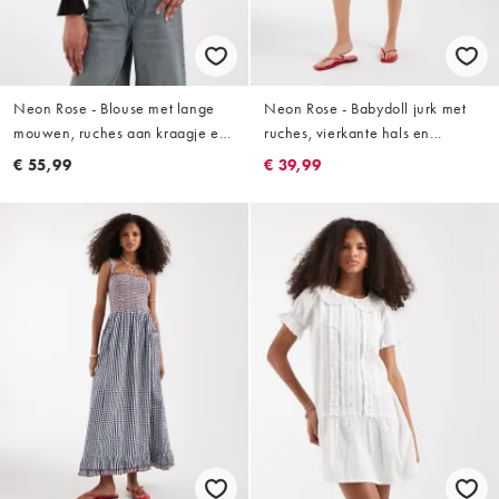
Neon Rose - Blouse met lange
Neon Rose - Babydoll jurk met
mouwen, ruches aan kraagje en
ruches, vierkante hals en
knoopsluiting in zwart, deel van
gingham ruit in blauw
€ 55,99
€ 39,99
co-ord set