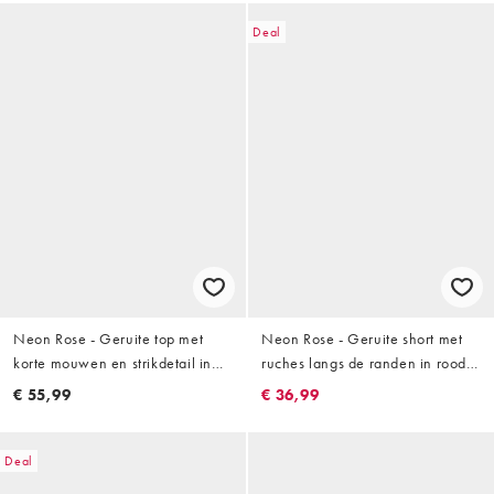
Deal
Neon Rose - Geruite top met
Neon Rose - Geruite short met
korte mouwen en strikdetail in
ruches langs de randen in rood,
blauw en geel
deel van co-ord set
€ 55,99
€ 36,99
Deal