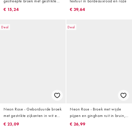
gestreepte broek met gestrikte
textuur in bordeauxrood en roze
zijkanten in multi, deel van co-
€ 15,24
€ 39,64
ord set
Deal
Deal
Neon Rose - Geborduurde broek
Neon Rose - Broek met wijde
met gestrikte zijkanten in wit en
pijpen en gingham ruit in bruin,
blauw, deel van co-ord set
deel van co-ord set
€ 23,09
€ 26,99