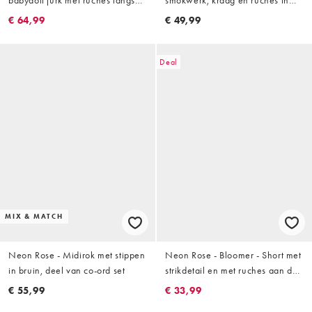
de randen en lange mouwen in
rood, deel van co-ord set
€ 64,99
€ 49,99
wit
Deal
MIX & MATCH
Neon Rose - Midirok met stippen
Neon Rose - Bloomer - Short met
in bruin, deel van co-ord set
strikdetail en met ruches aan de
zoom in wit, deel van co-ord set
€ 55,99
€ 33,99