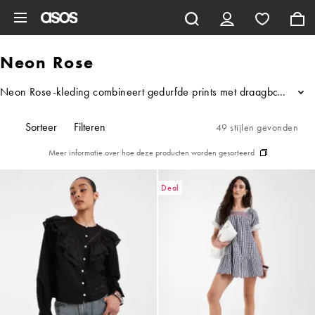
Ga direct naar inhoud
Neon Rose
Neon Rose-kleding combineert gedurfde prints met draagbare silhoue
...
Sorteer
Filteren
49 stijlen gevonden
Meer informatie over hoe deze producten worden gesorteerd
Deal