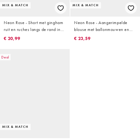
MIX & MATCH
MIX & MATCH
Neon Rose - Short met gingham
Neon Rose - Aangerimpelde
ruit en ruches langs de rand in
blouse met ballonmouwen en
zwart, deel van co-ord set
gingham ruit in zwart, deel van
€ 20,99
€ 23,59
co-ord set
Deal
MIX & MATCH