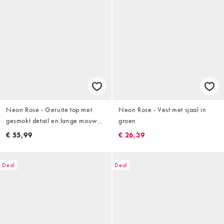
Neon Rose - Geruite top met
Neon Rose - Vest met sjaal in
gesmokt detail en lange mouwen
groen
in donkergroen
€ 55,99
€ 26,39
Deal
Deal