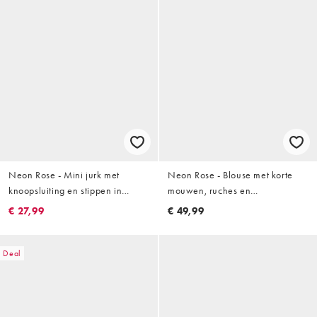
Neon Rose - Mini jurk met
Neon Rose - Blouse met korte
knoopsluiting en stippen in
mouwen, ruches en
crème
knoopsluiting in wit
€ 27,99
€ 49,99
Deal