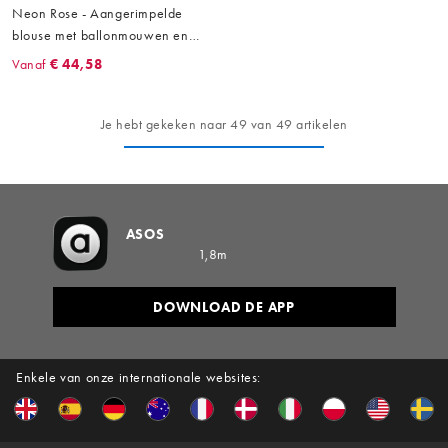
Neon Rose - Aangerimpelde
blouse met ballonmouwen en
gingham ruit in zwart, deel van
Vanaf
€ 44,58
co-ord set
Je hebt gekeken naar 49 van 49 artikelen
ASOS
1,8m
DOWNLOAD DE APP
Enkele van onze internationale websites: