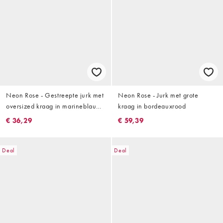
Neon Rose - Gestreepte jurk met
Neon Rose - Jurk met grote
oversized kraag in marineblauw
kraag in bordeauxrood
en geel
€ 36,29
€ 59,39
Deal
Deal