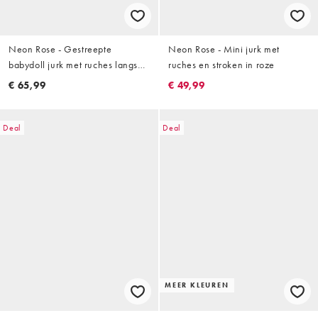
Neon Rose - Gestreepte
Neon Rose - Mini jurk met
babydoll jurk met ruches langs
ruches en stroken in roze
de randen en lange mouwen in
€ 65,99
€ 49,99
blauw
Deal
Deal
MEER KLEUREN