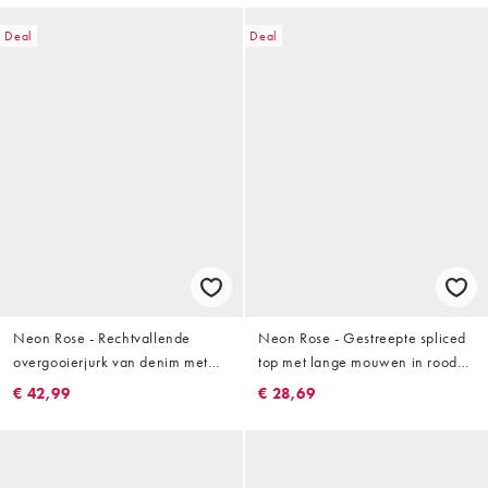
Deal
Deal
Neon Rose - Rechtvallende
Neon Rose - Gestreepte spliced
overgooierjurk van denim met
top met lange mouwen in rood
knopen in indigo blauw
en roze, deel van co-ord set
€ 42,99
€ 28,69