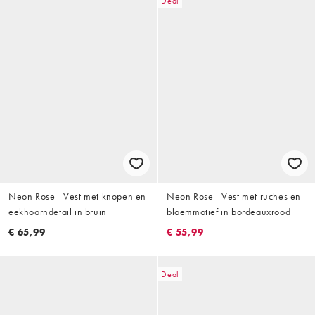
Deal
Neon Rose - Vest met knopen en
Neon Rose - Vest met ruches en
eekhoorndetail in bruin
bloemmotief in bordeauxrood
€ 65,99
€ 55,99
Deal