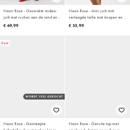
Neon Rose - Gesmokte midaxi
Neon Rose - Mini jurk met
jurk met ruches aan de rand en
verlaagde taille met knopen en
gingham ruit in blauw
plat gestikte plooien in wit
€ 69,99
€ 55,99
Deal
WORDT VEEL GEKOCHT
Neon Rose - Gestreepte
Neon Rose - Geruite top met
babydoll jurk met ruches langs
smokwerk, kraag en ruches in