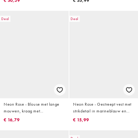
€ 50,39
€ 55,99
Deal
Deal
Neon Rose - Blouse met lange
Neon Rose - Gestreept vest met
mouwen, kraag met
strikdetail in marineblauw en
bloemenprint en knoopsluiting in
lichtgeel
€ 16,79
€ 15,99
wit