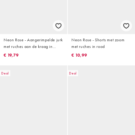
Neon Rose - Aangerimpelde jurk
Neon Rose - Shorts met zoom
met ruches aan de kraag in
met ruches in rood
olijfgroen
€ 19,79
€ 10,99
Deal
Deal