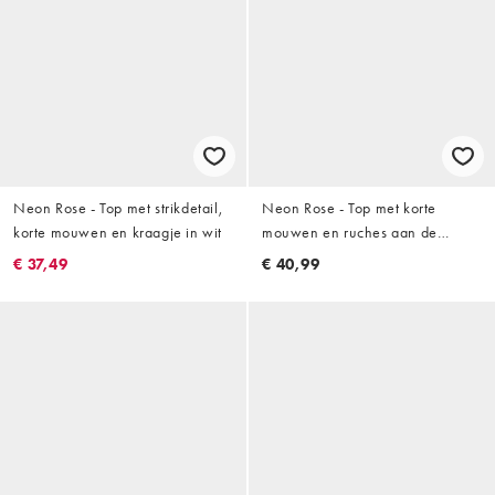
Neon Rose - Top met strikdetail,
Neon Rose - Top met korte
korte mouwen en kraagje in wit
mouwen en ruches aan de
randen in blauw
€ 37,49
€ 40,99