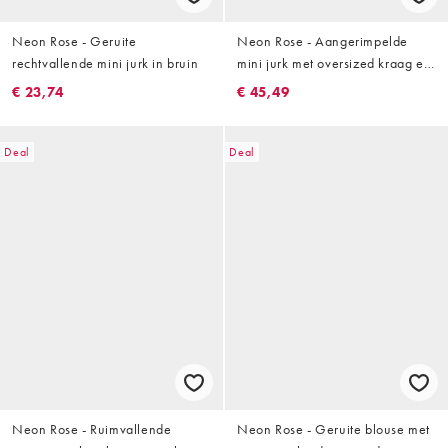
Neon Rose - Geruite
Neon Rose - Aangerimpelde
rechtvallende mini jurk in bruin
mini jurk met oversized kraag en
krijtstreep in bruin en crème
€ 23,74
€ 45,49
Deal
Deal
Neon Rose - Ruimvallende
Neon Rose - Geruite blouse met