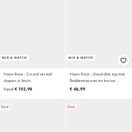
MIX & MATCH
MIX & MATCH
Neon Rose - Co-ord set met
Neon Rose - Gesmokte top met
stippen in bruin
fladdermouwen en bruine
stippen, deel van co-ord set
Vanaf
€ 102,98
€ 46,99
Deal
Deal