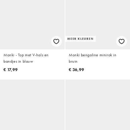
MEER KLEUREN
Monki - Top met V-hals en
Monki bengaline minirok in
bandjes in blauw
bruin
€ 17,99
€ 36,99