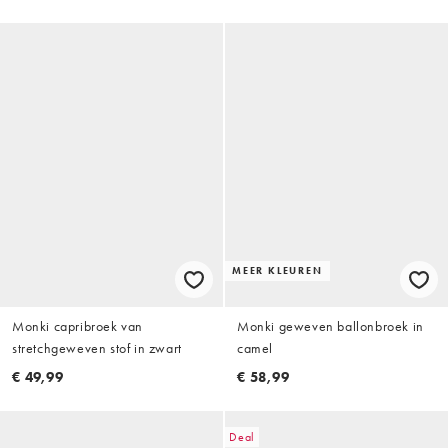
MEER KLEUREN
Monki capribroek van
Monki geweven ballonbroek in
stretchgeweven stof in zwart
camel
€ 49,99
€ 58,99
Deal