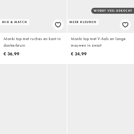
WORDT VEEL GEKOCHT
MIX & MATCH
MEER KLEUREN
Monki top met ruches en kant in
Monki top met V-hals en lange
donkerbruin
mouwen in zwart
€ 36,99
€ 24,99