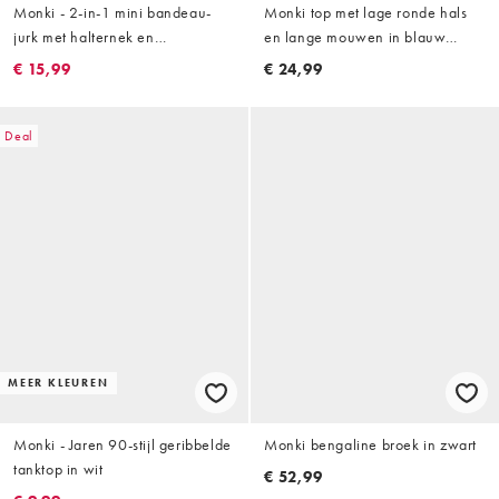
Monki - 2-in-1 mini bandeau-
Monki top met lage ronde hals
jurk met halternek en
en lange mouwen in blauw
rimpeleffect in zwart
gestreept
€ 15,99
€ 24,99
Deal
MEER KLEUREN
Monki - Jaren 90-stijl geribbelde
Monki bengaline broek in zwart
tanktop in wit
€ 52,99