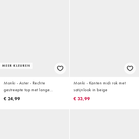
MEER KLEUREN
Monki - Aster - Rechte
Monki - Kanten midi rok met
gestreepte top met lange
satijnlook in beige
mouwen in marineblauw en wit
€ 24,99
€ 33,99