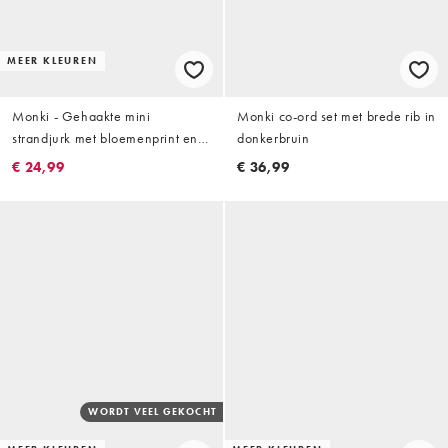
MEER KLEUREN
Monki - Gehaakte mini
Monki co-ord set met brede rib in
strandjurk met bloemenprint en
donkerbruin
gestrikte voorkant
€ 24,99
€ 36,99
WORDT VEEL GEKOCHT