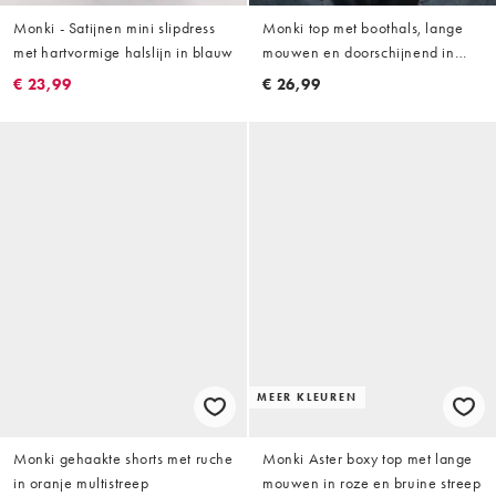
Monki - Satijnen mini slipdress
Monki top met boothals, lange
met hartvormige halslijn in blauw
mouwen en doorschijnend in
donkerroze
€ 23,99
€ 26,99
MEER KLEUREN
Monki gehaakte shorts met ruche
Monki Aster boxy top met lange
in oranje multistreep
mouwen in roze en bruine streep