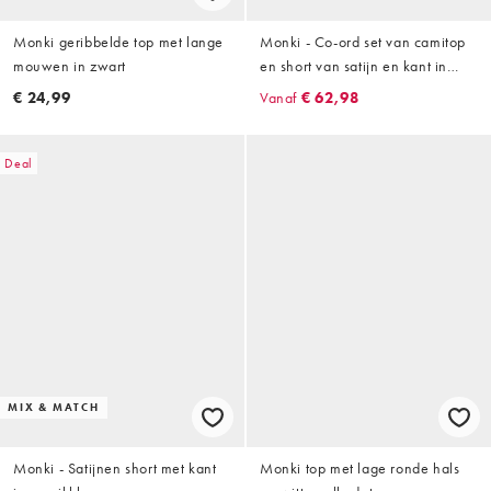
Monki geribbelde top met lange
Monki - Co-ord set van camitop
mouwen in zwart
en short van satijn en kant in
perzikkleur
€ 24,99
Vanaf
€ 62,98
Deal
MIX & MATCH
Monki - Satijnen short met kant
Monki top met lage ronde hals