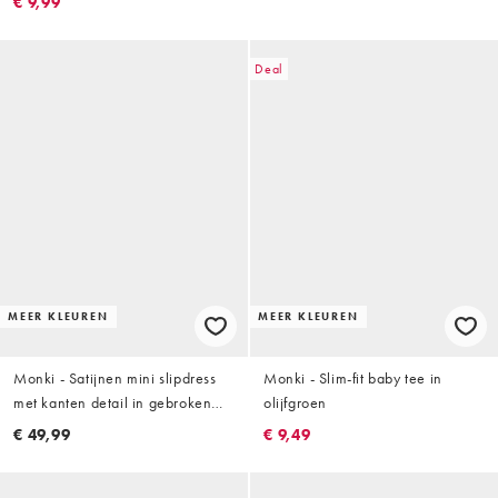
€ 9,99
Deal
MEER KLEUREN
MEER KLEUREN
Monki - Satijnen mini slipdress
Monki - Slim-fit baby tee in
met kanten detail in gebroken
olijfgroen
wit
€ 49,99
€ 9,49