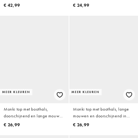
€ 42,99
€ 24,99
MEER KLEUREN
MEER KLEUREN
Monki top met boothals,
Monki top met boothals, lange
doorschijnend en lange mouwen
mouwen en doorschijnend in
in zwart
donkerbruin
€ 26,99
€ 26,99