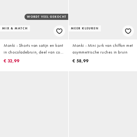
WORDT VEEL GEKOCHT
MIX & MATCH
MEER KLEUREN
Monki - Shorts van satijn en kant
Monki - Mini jurk van chiffon met
in chocoladebruin, deel van co-
asymmetrische ruches in bruin
ord set
€ 32,99
€ 58,99