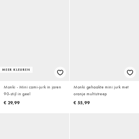
MEER KLEUREN
Monki - Mini cami-jurk in jaren
Monki gehaakte mini jurk met
90-stijl in geel
oranje multistreep
€ 29,99
€ 55,99