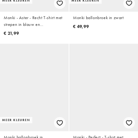
MEER KLEUREN
MEER KLEUREN
Monki - Aster - Recht T-shirt met
Monki ballonbroek in zwart
strepen in blauw en
€ 49,99
bordeauxrood
€ 21,99
MEER KLEUREN
Monki ballonbroek in
Monki - Perfect - T-shirt met