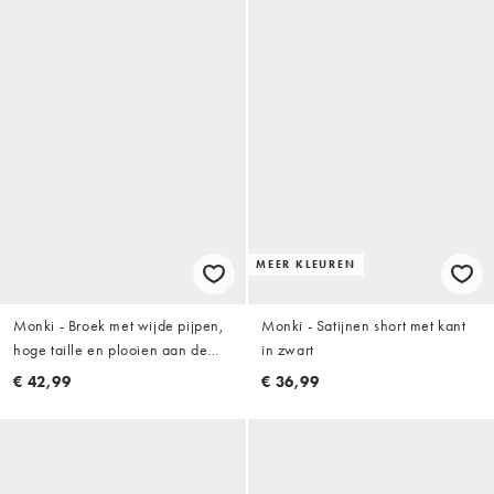
MEER KLEUREN
Monki - Broek met wijde pijpen,
Monki - Satijnen short met kant
hoge taille en plooien aan de
in zwart
voorkant in donkerbruin
€ 42,99
€ 36,99