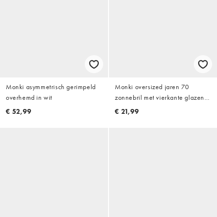
Monki asymmetrisch gerimpeld
Monki oversized jaren 70
overhemd in wit
zonnebril met vierkante glazen
en gele lens in oranje
€ 52,99
€ 21,99