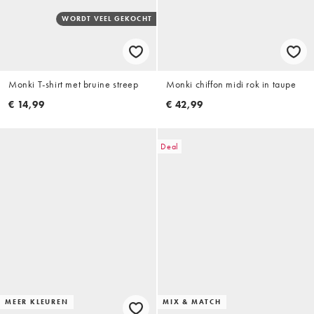
WORDT VEEL GEKOCHT
Monki T-shirt met bruine streep
Monki chiffon midi rok in taupe
€ 14,99
€ 42,99
Deal
MEER KLEUREN
MIX & MATCH