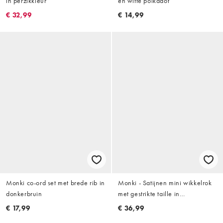
in perzikkleur
en witte polkadot
€ 32,99
€ 14,99
Monki co-ord set met brede rib in
Monki - Satijnen mini wikkelrok
donkerbruin
met gestrikte taille in
chocoladebruin
€ 17,99
€ 36,99