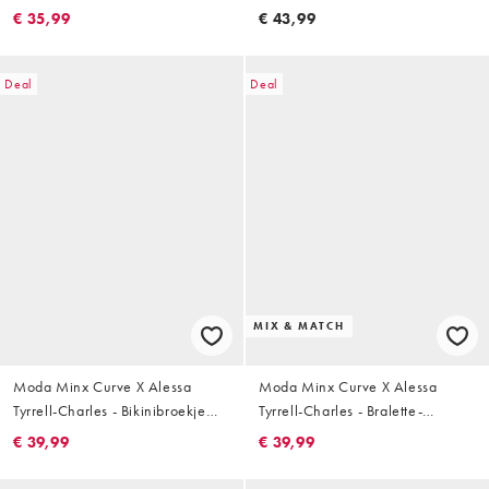
bikinitopje met gesmolten
bikinitopje met gesmolten
€ 35,99
€ 43,99
hardware in zwart
hardware-detail in olijfgroen
Deal
Deal
MIX & MATCH
Moda Minx Curve X Alessa
Moda Minx Curve X Alessa
Tyrrell-Charles - Bikinibroekje
Tyrrell-Charles - Bralette-
met hoge taille en ringdetail in
bikinitopje met glitter in taupe
€ 39,99
€ 39,99
zwart