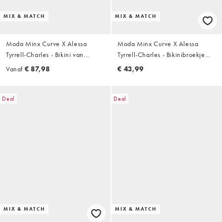
MIX & MATCH
MIX & MATCH
Moda Minx Curve X Alessa
Moda Minx Curve X Alessa
Tyrrell-Charles - Bikini van
Tyrrell-Charles - Bikinibroekje
kreukelstof met geknoopt detail
van kreukelstof met hoge taille in
Vanaf
€ 87,98
€ 43,99
in koffiebruin
koffiebruin
Deal
Deal
MIX & MATCH
MIX & MATCH