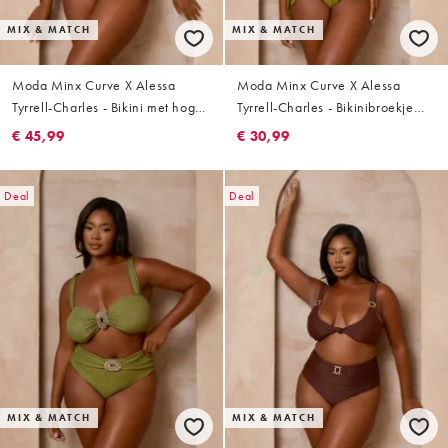
MIX & MATCH
MIX & MATCH
Moda Minx Curve X Alessa
Moda Minx Curve X Alessa
Tyrrell-Charles - Bikini met hoge
Tyrrell-Charles - Bikinibroekje
taille, bloemenprint en kraaltjes
met gestrikte zijkanten en
€ 45,99
€ 30,99
in multi
gesmolten hardware-detail in
olijfgroen
Deal
Deal
MIX & MATCH
MIX & MATCH