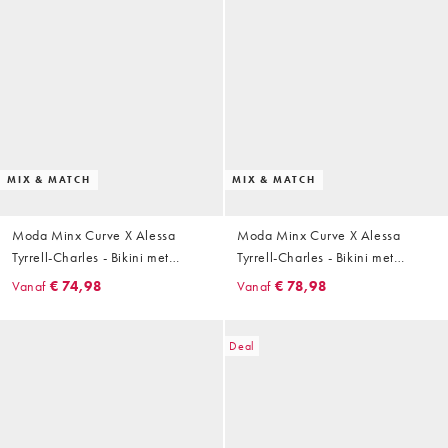
MIX & MATCH
MIX & MATCH
Moda Minx Curve X Alessa
Moda Minx Curve X Alessa
Tyrrell-Charles - Bikini met
Tyrrell-Charles - Bikini met
gesmolten hardware-detail in
overslag, bloemenprint en
Vanaf
€ 74,98
Vanaf
€ 78,98
olijfgroen
kralendetail in multi
Deal