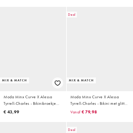
in multi
detail in zwart
Deal
MIX & MATCH
MIX & MATCH
Moda Minx Curve X Alessa
Moda Minx Curve X Alessa
Tyrrell-Charles - Bikinibroekje
Tyrrell-Charles - Bikini met glitter
met gestrikte zijkanten en
in taupe
€ 43,99
Vanaf
€ 79,98
gesmolten hardware-detail in
kobaltblauw
Deal