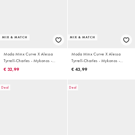
MIX & MATCH
MIX & MATCH
Moda Minx Curve X Alessa
Moda Minx Curve X Alessa
Tyrrell-Charles - Mykonos -
Tyrrell-Charles - Mykonos -
Triangel bikinitopje met print in
Triangel bikinitopje met print in
€ 32,99
€ 43,99
blauw
blauw
Deal
Deal