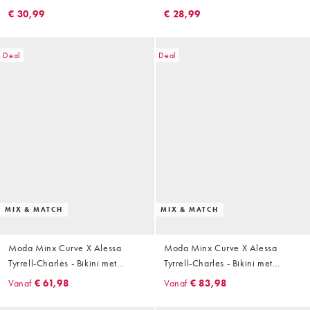
halternek en schelpafwerking in
met hoge taille en zeester in
€ 30,99
€ 28,99
zwart
kobaltblauw
Deal
Deal
MIX & MATCH
MIX & MATCH
Moda Minx Curve X Alessa
Moda Minx Curve X Alessa
Tyrrell-Charles - Bikini met
Tyrrell-Charles - Bikini met
zeester in kobaltblauw
gesmolten hardware-detail in
Vanaf
€ 61,98
Vanaf
€ 83,98
donkerbruin