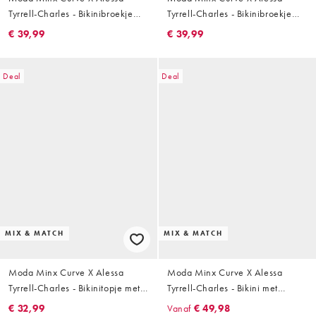
Tyrrell-Charles - Bikinibroekje
Tyrrell-Charles - Bikinibroekje
met gestrikte zijkanten en
met overslag en glitter in taupe
€ 39,99
€ 39,99
gesmolten hardware-detail in
koffiebruin
Deal
Deal
MIX & MATCH
MIX & MATCH
Moda Minx Curve X Alessa
Moda Minx Curve X Alessa
Tyrrell-Charles - Bikinitopje met
Tyrrell-Charles - Bikini met
overslag, bloemenprint en kralen
overslag, glitter en hardware-
€ 32,99
Vanaf
€ 49,98