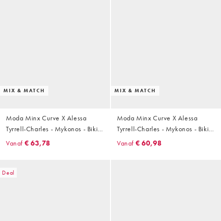
MIX & MATCH
MIX & MATCH
Moda Minx Curve X Alessa
Moda Minx Curve X Alessa
Tyrrell-Charles - Mykonos - Bikini
Tyrrell-Charles - Mykonos - Bikini
met print in blauw
met print in blauw
Vanaf
€ 63,78
Vanaf
€ 60,98
Deal