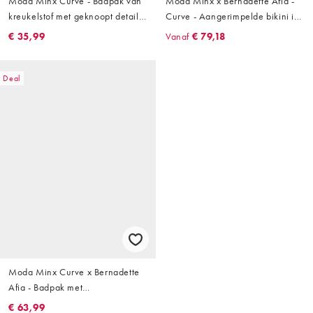
Moda Minx Curve - Badpak van
Moda Minx x Bernadette Afia -
kreukelstof met geknoopt detail
Curve - Aangerimpelde bikini in
in blauwgroen
kobaltblauw
€ 35,99
Vanaf
€ 79,18
Deal
Moda Minx Curve x Bernadette
Afia - Badpak met
contrasterende biezen in zwart
€ 63,99