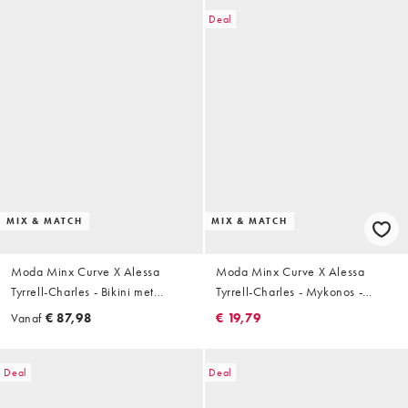
Deal
MIX & MATCH
MIX & MATCH
Moda Minx Curve X Alessa
Moda Minx Curve X Alessa
Tyrrell-Charles - Bikini met
Tyrrell-Charles - Mykonos -
gesmolten hardware-detail in
Bikinibroekje met gestrikte
Vanaf
€ 87,98
€ 19,79
kobaltblauw
zijkanten en print in blauw
Deal
Deal