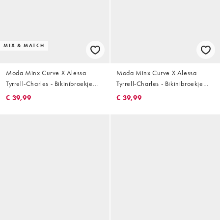
MIX & MATCH
Moda Minx Curve X Alessa
Moda Minx Curve X Alessa
Tyrrell-Charles - Bikinibroekje
Tyrrell-Charles - Bikinibroekje
met hoge taille en
met gestrikte zijkanten en
€ 39,99
€ 39,99
schelpafwerking in zwart
gesmolten hardware-detail in
zwart