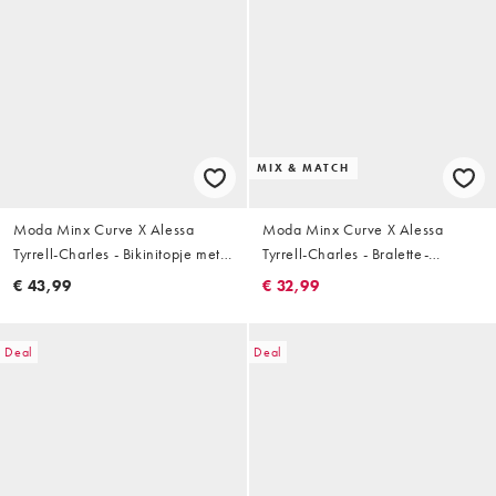
MIX & MATCH
Moda Minx Curve X Alessa
Moda Minx Curve X Alessa
Tyrrell-Charles - Bikinitopje met
Tyrrell-Charles - Bralette-
brede bandjes en ringdetail in
bikinitopje met zeester in
€ 43,99
€ 32,99
koffiebruin
kobaltblauw
Deal
Deal