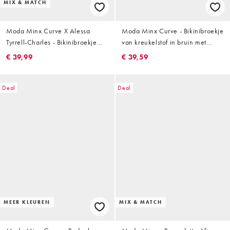
MIX & MATCH
Moda Minx Curve X Alessa
Moda Minx Curve - Bikinibroekje
Tyrrell-Charles - Bikinibroekje
van kreukelstof in bruin met
met hoge taille en zeester in
contrasterende amandelkleurige
€ 39,99
€ 39,59
zwart
biezen
Deal
Deal
MEER KLEUREN
MIX & MATCH