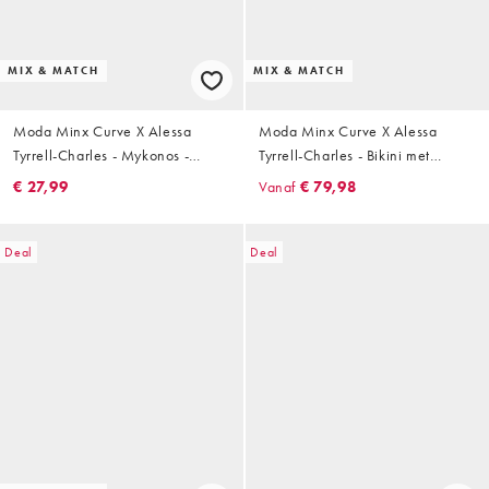
MIX & MATCH
MIX & MATCH
Moda Minx Curve X Alessa
Moda Minx Curve X Alessa
Tyrrell-Charles - Mykonos -
Tyrrell-Charles - Bikini met
Hoogopgesneden bikinibroekje
zeester in zwart
€ 27,99
Vanaf
€ 79,98
met print in blauw
Deal
Deal