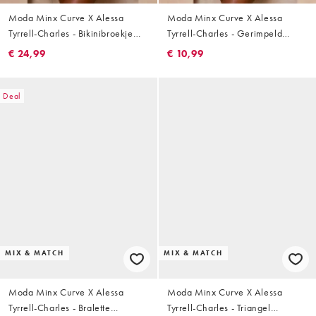
Moda Minx Curve X Alessa
Moda Minx Curve X Alessa
Tyrrell-Charles - Bikinibroekje
Tyrrell-Charles - Gerimpeld
met overslag en glitter in
bikinibroekje met siersteentjes in
€ 24,99
€ 10,99
olijfgroen
koffiebruin
Deal
MIX & MATCH
MIX & MATCH
Moda Minx Curve X Alessa
Moda Minx Curve X Alessa
Tyrrell-Charles - Bralette
Tyrrell-Charles - Triangel