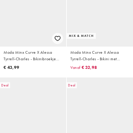
MIX & MATCH
Moda Minx Curve X Alessa
Moda Minx Curve X Alessa
Tyrrell-Charles - Bikinibroekje
Tyrrell-Charles - Bikini met
met hoge taille en ringdetail in
geknoopte voorkant en
€ 43,99
Vanaf
€ 32,98
koffiebruin
siersteentjes in koffiebruin
Deal
Deal