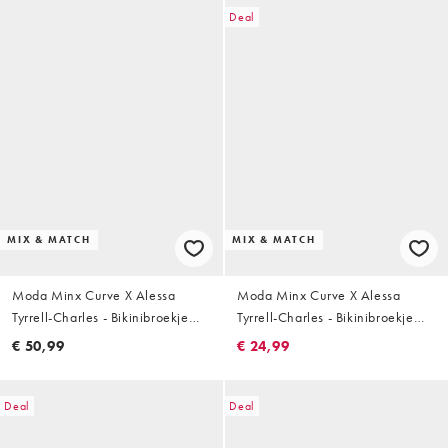
Deal
MIX & MATCH
MIX & MATCH
Moda Minx Curve X Alessa
Moda Minx Curve X Alessa
Tyrrell-Charles - Bikinibroekje
Tyrrell-Charles - Bikinibroekje
met hoge taille en hardware-
met overslag en glitter in zwart
€ 50,99
€ 24,99
detail in zwart
Deal
Deal