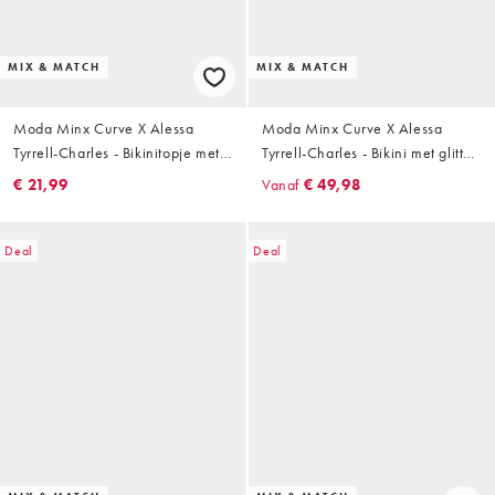
MIX & MATCH
MIX & MATCH
Moda Minx Curve X Alessa
Moda Minx Curve X Alessa
Tyrrell-Charles - Bikinitopje met
Tyrrell-Charles - Bikini met glitter
geknoopte voorkant en
in olijfgroen
€ 21,99
Vanaf
€ 49,98
siersteentjes in koffiebruin
Deal
Deal