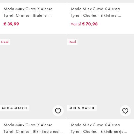
Moda Minx Curve X Alessa
Moda Minx Curve X Alessa
Tyrrell-Charles - Bralette-
Tyrrell-Charles - Bikini met
bikinitopje met zeester in zwart
schelpafwerking in zwart
€ 39,99
Vanaf
€ 70,98
Deal
Deal
MIX & MATCH
MIX & MATCH
Moda Minx Curve X Alessa
Moda Minx Curve X Alessa
Tyrrell-Charles - Bikinitopje met
Tyrrell-Charles - Bikinibroekje