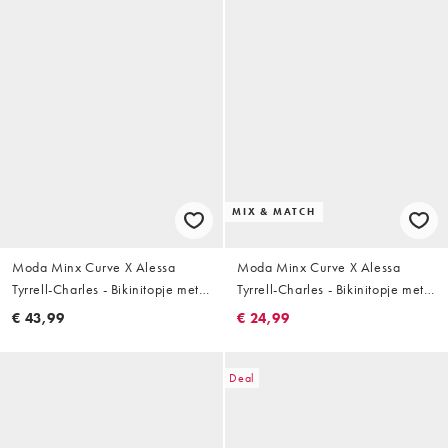
MIX & MATCH
Moda Minx Curve X Alessa
Moda Minx Curve X Alessa
Tyrrell-Charles - Bikinitopje met
Tyrrell-Charles - Bikinitopje met
brede bandjes en ringen in zwart
overslag, glitter en metalen
€ 43,99
€ 24,99
detail in zwart
Deal