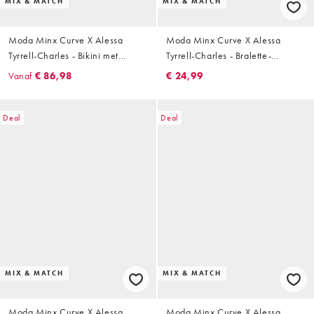
MIX & MATCH
MIX & MATCH
Moda Minx Curve X Alessa
Moda Minx Curve X Alessa
Tyrrell-Charles - Bikini met
Tyrrell-Charles - Bralette-
hardware-detail in zwart
bikinitopje met glitter in
Vanaf
€ 86,98
€ 24,99
olijfgroen
Deal
Deal
MIX & MATCH
MIX & MATCH
Moda Minx Curve X Alessa
Moda Minx Curve X Alessa