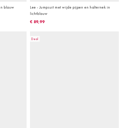
 in blauw
Lee - Jumpsuit met wijde pijpen en halternek in
lichtblauw
€ 89,99
Deal