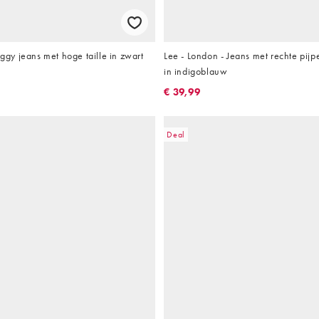
aggy jeans met hoge taille in zwart
Lee - London - Jeans met rechte pij
in indigoblauw
€ 39,99
Deal