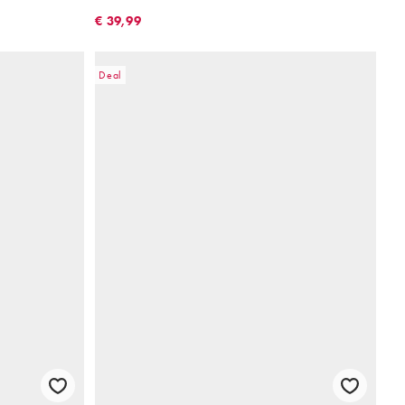
€ 39,99
Deal