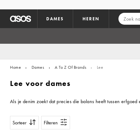
Ga direct naar inhoud
DAMES
HEREN
Home
›
Dames
›
A To Z Of Brands
›
Lee
Lee voor dames
Als je denim zoekt dat precies die balans heeft tussen erfgoed
Sorteer
Filteren