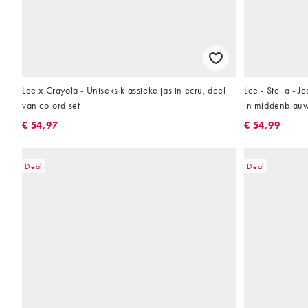
Lee x Crayola - Uniseks klassieke jas in ecru, deel
Lee - Stella - J
van co-ord set
in middenblau
€ 54,97
€ 54,99
Deal
Deal