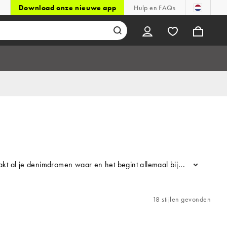
Download onze nieuwe app
Hulp en FAQs
akt al je denimdromen waar en het begint allemaal bij de selectie L
...
18 stijlen gevonden