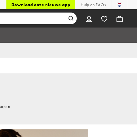
Download onze nieuwe app
Hulp en FAQs
 kopen