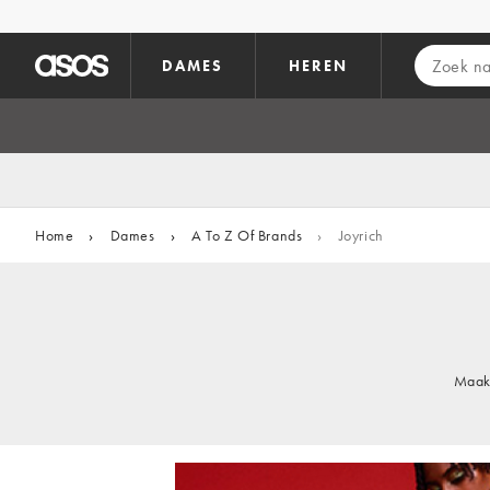
Ga direct naar inhoud
DAMES
HEREN
Home
›
Dames
›
A To Z Of Brands
›
Joyrich
Maak 