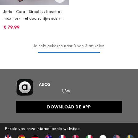
Jarlo - Cora - Strapless bandeau
maxi jurk met doorschijnende rok
in zwart
€ 79,99
Je hebt gekeken naar 3 van 3 artikelen
ASOS
1,8m
DOWNLOAD DE APP
Enkele van onze internationale websites: