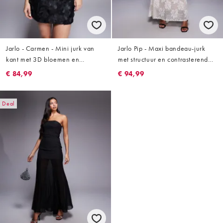
Jarlo - Carmen - Mini jurk van
Jarlo Pip - Maxi bandeau-jurk
kant met 3D bloemen en
met structuur en contrasterende
halternek in zwart
kanten rok in zwart en wit
€ 84,99
€ 94,99
Deal