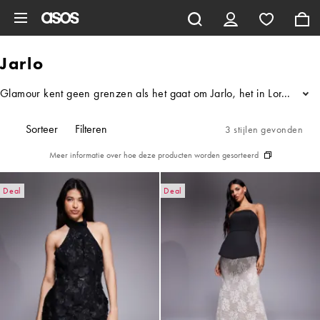
Ga direct naar inhoud
Jarlo
Glamour kent geen grenzen als het gaat om Jarlo, het in Londen gebor
...
Sorteer
Filteren
3 stijlen gevonden
Meer informatie over hoe deze producten worden gesorteerd
Deal
Deal