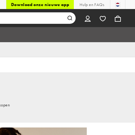
Download onze nieuwe app
Hulp en FAQs
 kopen