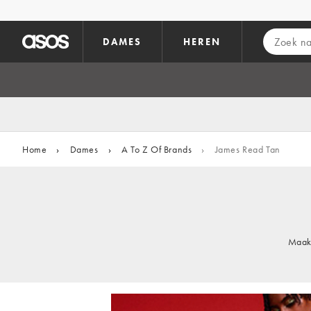
Ga direct naar inhoud
DAMES
HEREN
Home
›
Dames
›
A To Z Of Brands
›
James Read Tan
Maak 