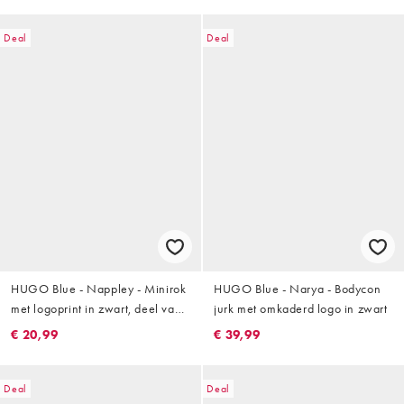
Deal
Deal
HUGO Blue - Nappley - Minirok
HUGO Blue - Narya - Bodycon
met logoprint in zwart, deel van
jurk met omkaderd logo in zwart
co-ord set
€ 20,99
€ 39,99
Deal
Deal