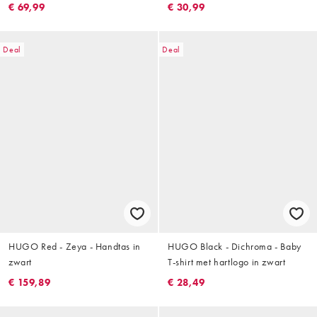
in multi
€ 69,99
€ 30,99
Deal
Deal
HUGO Red - Zeya - Handtas in
HUGO Black - Dichroma - Baby
zwart
T-shirt met hartlogo in zwart
€ 159,89
€ 28,49