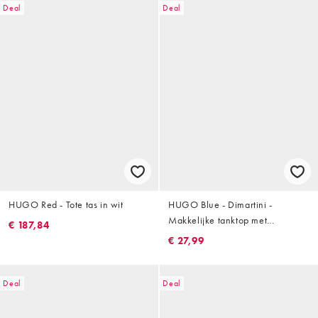
Deal
Deal
HUGO Red - Tote tas in wit
HUGO Blue - Dimartini -
Makkelijke tanktop met
€ 187,84
cocktailprint in zwart
€ 27,99
Deal
Deal