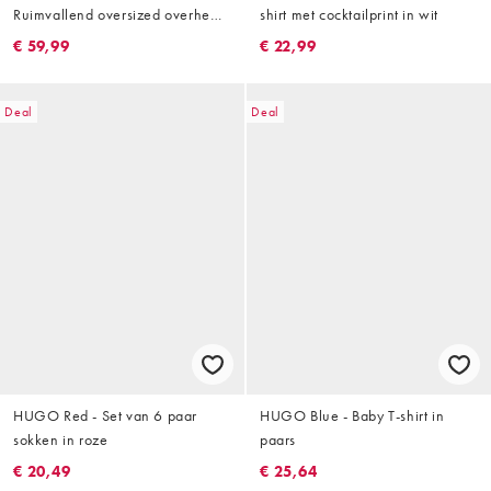
Ruimvallend oversized overhemd
shirt met cocktailprint in wit
in marineblauw
€ 59,99
€ 22,99
Deal
Deal
HUGO Red - Set van 6 paar
HUGO Blue - Baby T-shirt in
sokken in roze
paars
€ 20,49
€ 25,64