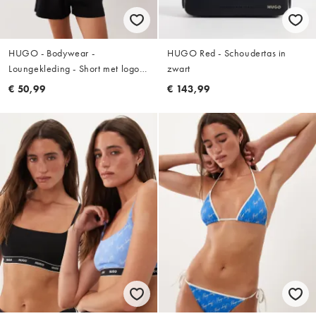
HUGO - Bodywear -
HUGO Red - Schoudertas in
Loungekleding - Short met logo
zwart
op de tailleband in zwart, deel
€ 50,99
€ 143,99
van co-ord set