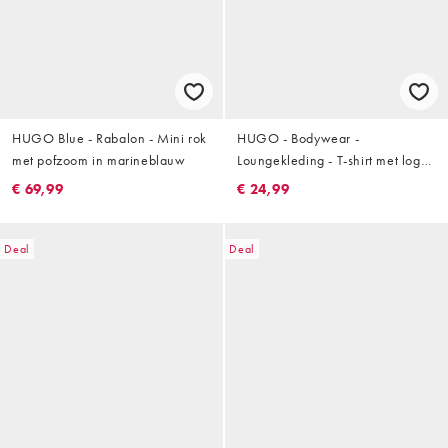
HUGO Blue - Rabalon - Mini rok
HUGO - Bodywear -
met pofzoom in marineblauw
Loungekleding - T-shirt met logo
in donkergroen, deel van co-ord
€ 69,99
€ 24,99
set
Deal
Deal