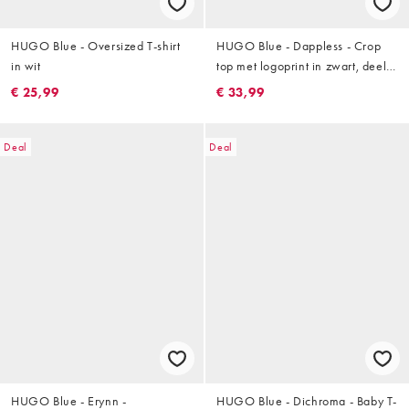
HUGO Blue - Oversized T-shirt
HUGO Blue - Dappless - Crop
in wit
top met logoprint in zwart, deel
van co-ord set
€ 25,99
€ 33,99
Deal
Deal
HUGO Blue - Erynn -
HUGO Blue - Dichroma - Baby T-