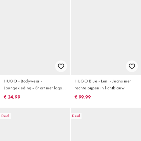
HUGO - Bodywear -
HUGO Blue - Leni - Jeans met
Loungekleding - Short met logo
rechte pijpen in lichtblauw
op de tailleband in donkergroen,
€ 24,99
€ 99,99
deel van co-ord set
Deal
Deal