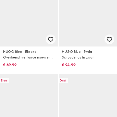
HUGO Blue - Elisana -
HUGO Blue - Twila -
Overhemd met lange mouwen in
Schoudertas in zwart
wit
€ 69,99
€ 94,99
Deal
Deal