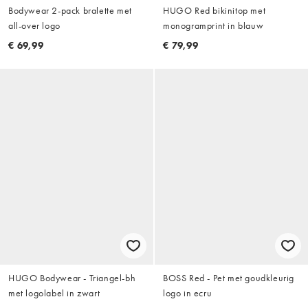
Bodywear 2-pack bralette met
HUGO Red bikinitop met
all-over logo
monogramprint in blauw
€ 69,99
€ 79,99
HUGO Bodywear - Triangel-bh
BOSS Red - Pet met goudkleurig
met logolabel in zwart
logo in ecru