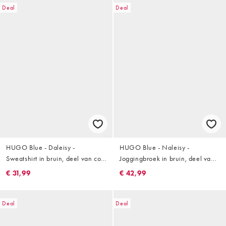
Deal
Deal
HUGO Blue - Daleisy -
HUGO Blue - Naleisy -
Sweatshirt in bruin, deel van co-
Joggingbroek in bruin, deel van
ord set
co-ord set
€ 31,99
€ 42,99
Deal
Deal