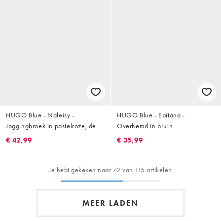
HUGO Blue - Naleisy -
HUGO Blue - Ebitana -
Joggingbroek in pastelroze, deel
Overhemd in bruin
van co-ord set
€ 42,99
€ 35,99
Je hebt gekeken naar 72 van 115 artikelen
MEER LADEN