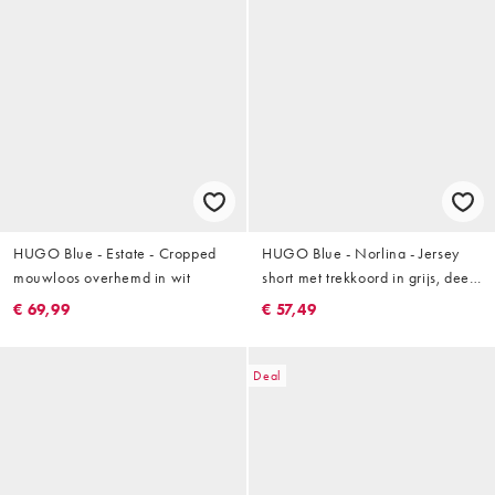
HUGO Blue - Estate - Cropped
HUGO Blue - Norlina - Jersey
mouwloos overhemd in wit
short met trekkoord in grijs, deel
van co-ord set
€ 69,99
€ 57,49
Deal