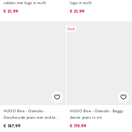
sokken met logo in multi
logo in multi
€ 21,99
€ 21,99
Deal
HUGO Blue - Gamala -
HUGO Blue - Gamala - Baggy
Gescheurde jeans met rechte
denim jeans in wit
pasvorm in middenblauw
€ 187,99
€ 119,99