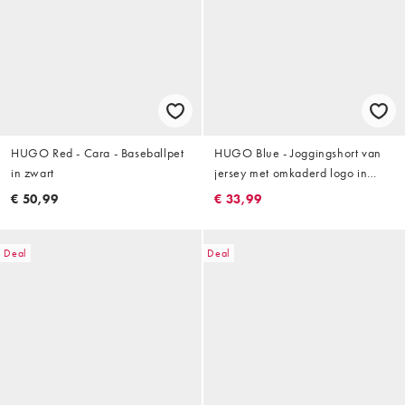
HUGO Red - Cara - Baseballpet
HUGO Blue - Joggingshort van
in zwart
jersey met omkaderd logo in
zwart
€ 50,99
€ 33,99
Deal
Deal