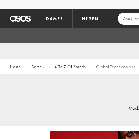
Ga direct naar inhoud
DAMES
HEREN
Home
›
Dames
›
A To Z Of Brands
›
Global Technacolour
Maak 