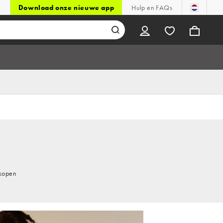
Download onze nieuwe app
Hulp en FAQs
 kopen