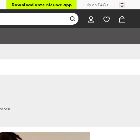
Download onze nieuwe app
Hulp en FAQs
 kopen