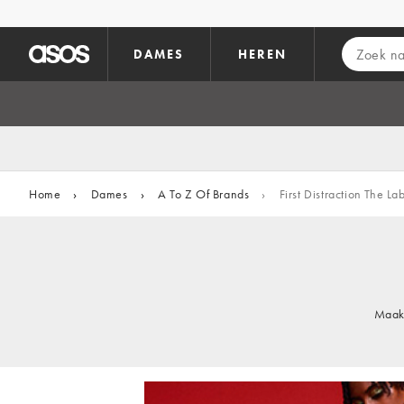
Ga direct naar inhoud
DAMES
HEREN
Home
›
Dames
›
A To Z Of Brands
›
First Distraction The La
Maak 