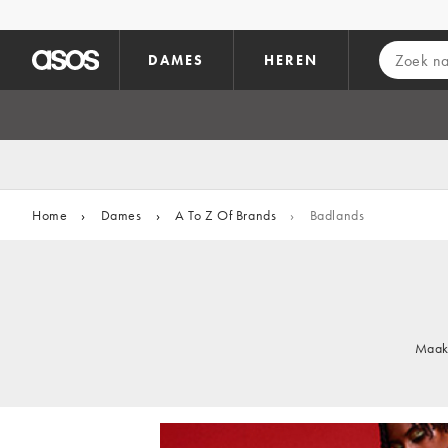
Ga direct naar inhoud
DAMES
HEREN
Home
›
Dames
›
A To Z Of Brands
›
Badlands
Maak 