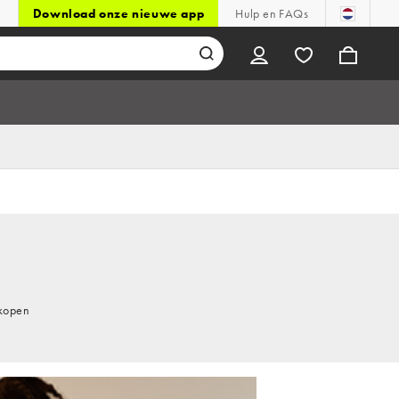
Download onze nieuwe app
Hulp en FAQs
 kopen