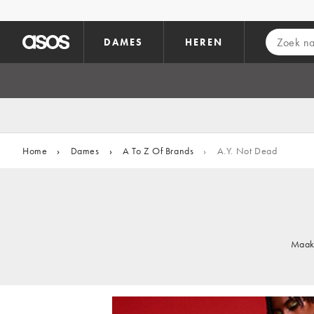
Ga direct naar inhoud
DAMES
HEREN
Home
›
Dames
›
A To Z Of Brands
›
A.Y. Not Dead
Maak 