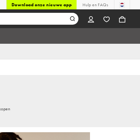
Download onze nieuwe app
Hulp en FAQs
 kopen