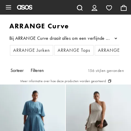
Ga direct naar inhoud
ARRANGE Curve
Bij ARRANGE Curve draait alles om een verfijnde stijl, premiu
...
ARRANGE Jurken
ARRANGE Tops
ARRANGE Broe
Sorteer
Filteren
156 stijlen gevonden
Meer informatie over hoe deze producten worden gesorteerd