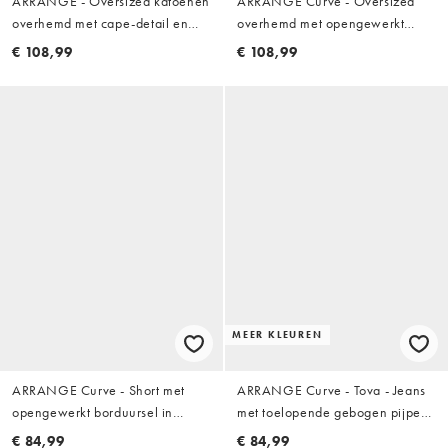
ARRANGE - Oversized katoenen
ARRANGE Curve - Oversized
overhemd met cape-detail en
overhemd met opengewerkt
vierkant design in wit
borduursel in wit, deel van co-
€ 108,99
€ 108,99
ord set
MEER KLEUREN
ARRANGE Curve - Short met
ARRANGE Curve - Tova - Jeans
opengewerkt borduursel in
met toelopende gebogen pijpen
chocoladebruin, deel van co-ord
en omgeslagen zoom in beenwit
€ 84,99
€ 84,99