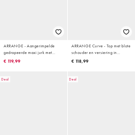
ARRANGE - Aangerimpelde
ARRANGE Curve - Top met blote
gedrapeerde maxi jurk met
schouder en versiering in
ingenomen taille in rood
appelgroen
€ 119,99
€ 118,99
Deal
Deal