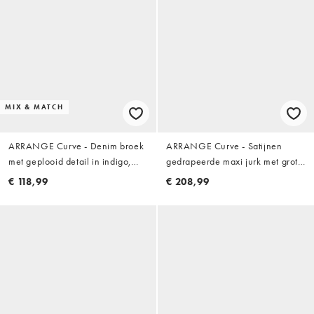
MIX & MATCH
ARRANGE Curve - Denim broek
ARRANGE Curve - Satijnen
met geplooid detail in indigo,
gedrapeerde maxi jurk met grote
deel van co-ord set
botanische bloemenprint in
€ 118,99
€ 208,99
limoengroen