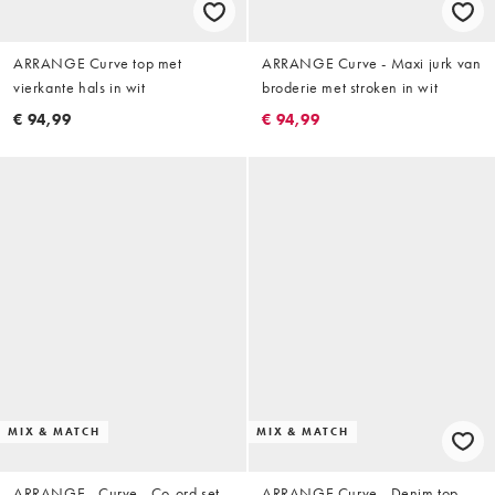
ARRANGE Curve top met
ARRANGE Curve - Maxi jurk van
vierkante hals in wit
broderie met stroken in wit
€ 94,99
€ 94,99
MIX & MATCH
MIX & MATCH
ARRANGE - Curve - Co-ord set
ARRANGE Curve - Denim top