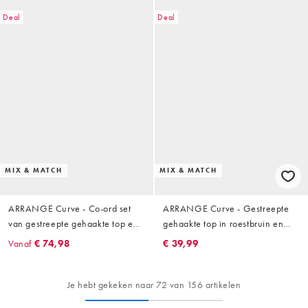
Deal
Deal
MIX & MATCH
MIX & MATCH
ARRANGE Curve - Co-ord set
ARRANGE Curve - Gestreepte
van gestreepte gehaakte top en
gehaakte top in roestbruin en
short in roestbruin en beige
beige, deel van co-ord set
Vanaf
€ 74,98
€ 39,99
Je hebt gekeken naar 72 van 156 artikelen