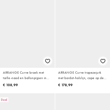
ARRANGE Curve broek met
ARRANGE Curve trapezejurk
taille-naad en ballonpijpen in
met bardot-halslijn, cape op de
kaki
rug in donkerbruin
€ 108,99
€ 178,99
Deal