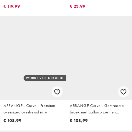
in oranjerood
roze
€ 119,99
€ 23,99
WORDT VEEL GEKOCHT
ARRANGE - Curve - Premium
ARRANGE Curve - Gestreepte
oversized overhemd in wit
broek met ballonpijpen en
gestrikte taille in geel
€ 108,99
€ 108,99