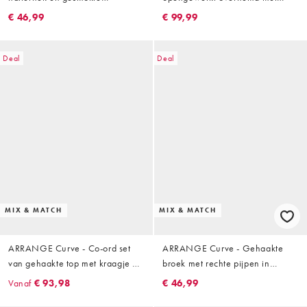
tailleband in rood
borduursels in wit, deel van co-
€ 46,99
€ 99,99
ord set
Deal
Deal
MIX & MATCH
MIX & MATCH
ARRANGE Curve - Co-ord set
ARRANGE Curve - Gehaakte
van gehaakte top met kraagje en
broek met rechte pijpen in
broek met rechte pijpen in
terracotta, deel van co-ord set
Vanaf
€ 93,98
€ 46,99
terracotta