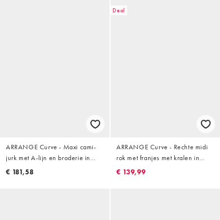
Deal
ARRANGE Curve - Maxi cami-
ARRANGE Curve - Rechte midi
jurk met A-lijn en broderie in
rok met franjes met kralen in
felgeel
geel
€ 181,58
€ 139,99