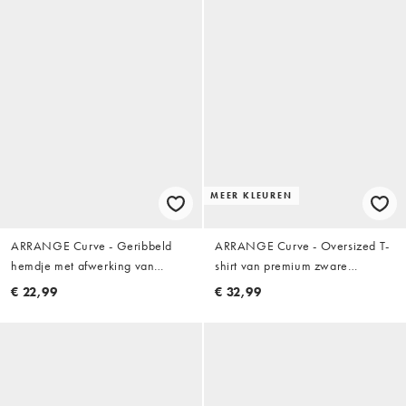
MEER KLEUREN
ARRANGE Curve - Geribbeld
ARRANGE Curve - Oversized T-
hemdje met afwerking van
shirt van premium zware
onbewerkt katoen in
kwaliteit met korte mouwen in
€ 22,99
€ 32,99
chocoladebruin
rood