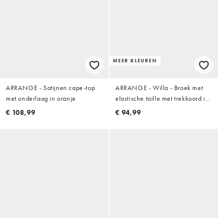
MEER KLEUREN
ARRANGE - Satijnen cape-top
ARRANGE - Willa - Broek met
met onderlaag in oranje
elastische taille met trekkoord in
chocoladebruin met wassing
€ 108,99
€ 94,99