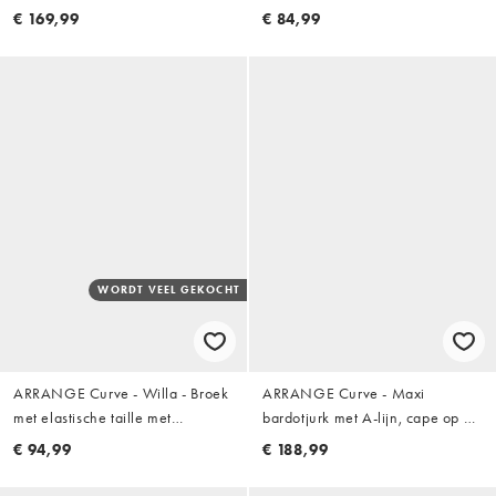
blauw
blauw met lichte wassing
€ 169,99
€ 84,99
WORDT VEEL GEKOCHT
ARRANGE Curve - Willa - Broek
ARRANGE Curve - Maxi
met elastische taille met
bardotjurk met A-lijn, cape op de
trekkoord in zwart met wassing
rug en bloemenprint in geel
€ 94,99
€ 188,99