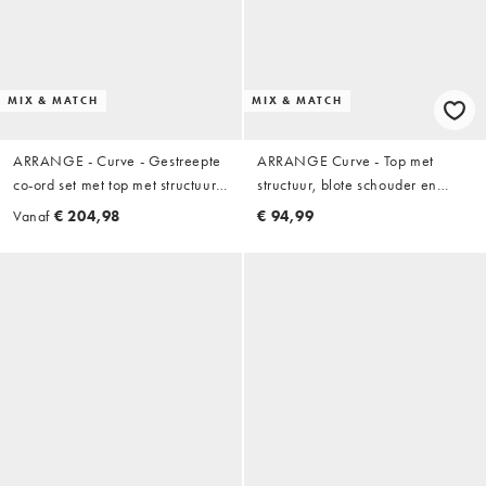
MIX & MATCH
MIX & MATCH
ARRANGE - Curve - Gestreepte
ARRANGE Curve - Top met
co-ord set met top met structuur,
structuur, blote schouder en
blote schouder en asymmetrische
asymmetrische zoom in lichtgeel
Vanaf
€ 204,98
€ 94,99
zoom en broek met ballonpijpen
gestreept, deel van co-ord set
in lichtgeel