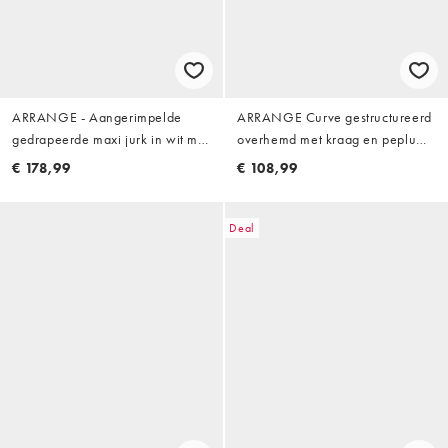
ARRANGE - Aangerimpelde
ARRANGE Curve gestructureerd
gedrapeerde maxi jurk in wit met
overhemd met kraag en peplum
stippen
en contrasterende knopen in wit
€ 178,99
€ 108,99
Deal