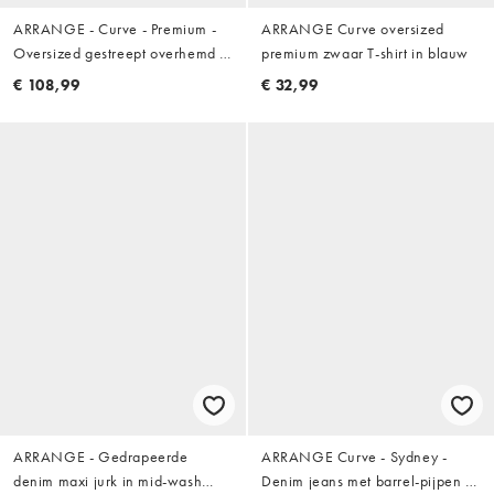
ARRANGE - Curve - Premium -
ARRANGE Curve oversized
Oversized gestreept overhemd in
premium zwaar T-shirt in blauw
blauw
€ 108,99
€ 32,99
ARRANGE - Gedrapeerde
ARRANGE Curve - Sydney -
denim maxi jurk in mid-wash
Denim jeans met barrel-pijpen in