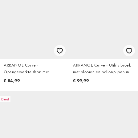
ARRANGE Curve -
ARRANGE Curve - Utility broek
Opengewerkte short met
met plooien en ballonpijpen in
borduursels in wit, deel van co-
stone
€ 84,99
€ 99,99
ord set
Deal