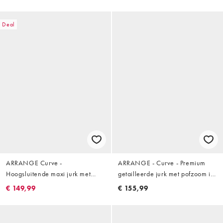
ijsblauw
Deal
ARRANGE Curve -
ARRANGE - Curve - Premium
Hoogsluitende maxi jurk met
getailleerde jurk met pofzoom in
textuur, lovertjes en lange
ecru
€ 149,99
€ 155,99
mouwen in lichtgeel