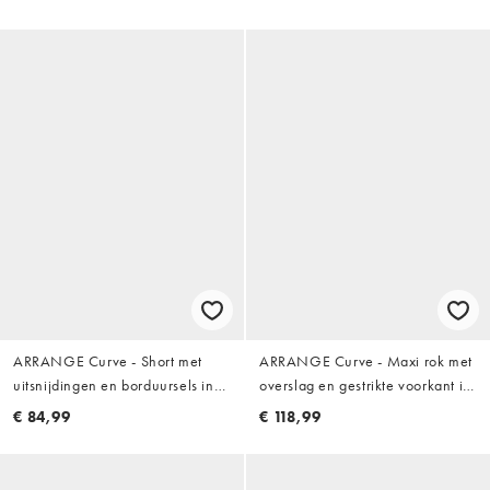
set
ARRANGE Curve - Short met
ARRANGE Curve - Maxi rok met
uitsnijdingen en borduursels in
overslag en gestrikte voorkant in
wit, deel van co-ord set
wit
€ 84,99
€ 118,99