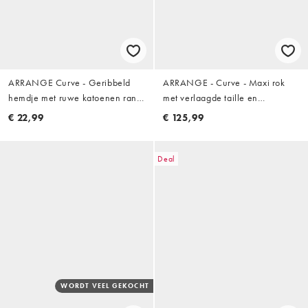
ARRANGE Curve - Geribbeld
ARRANGE - Curve - Maxi rok
hemdje met ruwe katoenen rand
met verlaagde taille en
in wit
sierstiksels in stone
€ 22,99
€ 125,99
Deal
WORDT VEEL GEKOCHT