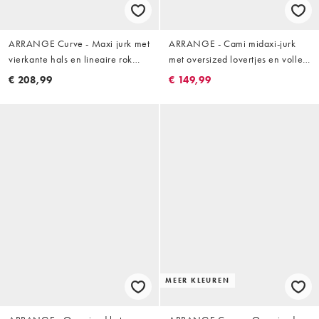
ARRANGE Curve - Maxi jurk met
ARRANGE - Cami midaxi-jurk
vierkante hals en lineaire rok
met oversized lovertjes en volle
van jacquard in lichtgeel
rok in zachtroze
€ 208,99
€ 149,99
MEER KLEUREN