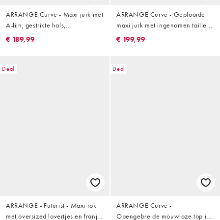
ARRANGE Curve - Maxi jurk met
ARRANGE Curve - Geplooide
A-lijn, gestrikte hals,
maxi jurk met ingenomen taille in
blousonmouwen en
geel
€ 189,99
€ 199,99
bloemenapplicaties in blauw
Deal
Deal
ARRANGE - Futurist - Maxi rok
ARRANGE Curve -
met oversized lovertjes en franje
Opengebreide mouwloze top in