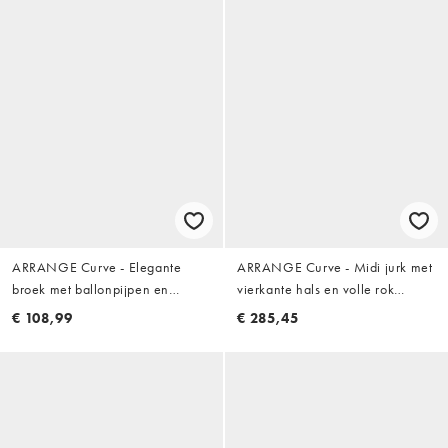
ARRANGE Curve - Elegante
ARRANGE Curve - Midi jurk met
broek met ballonpijpen en
vierkante hals en volle rok
plooien in pistachegroen
versierd met grote lovertjes in
€ 108,99
€ 285,45
ijsblauw