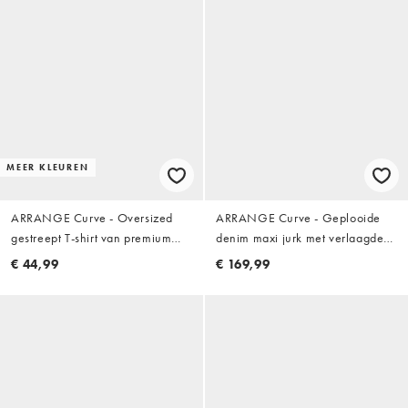
MEER KLEUREN
ARRANGE Curve - Oversized
ARRANGE Curve - Geplooide
gestreept T-shirt van premium
denim maxi jurk met verlaagde
zware stof in rood
hals en zakdoekzoom in indigo
€ 44,99
€ 169,99