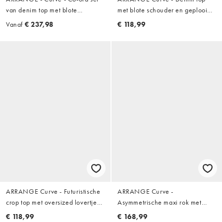
van denim top met blote
met blote schouder en geplooide
schouders en geplooide taille en
taille in indigo, deel van co-ord
Vanaf
€ 237,98
€ 118,99
broek in indigo
set
ARRANGE Curve - Futuristische
ARRANGE Curve -
crop top met oversized lovertjes
Asymmetrische maxi rok met
en 3D franjes aan de zoom in
franjes en textuur in rood
€ 118,99
€ 168,99