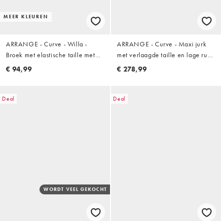
MEER KLEUREN
ARRANGE - Curve - Willa -
ARRANGE - Curve - Maxi jurk
Broek met elastische taille met
met verlaagde taille en lage rug
trekkoord in gebroken wit met
in roze
€ 94,99
€ 278,99
wassing
Deal
Deal
WORDT VEEL GEKOCHT