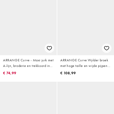
ARRANGE Curve - Maxi jurk met
ARRANGE Curve Wylder broek
A-lijn, broderie en trekkoord in
met hoge taille en wijde pijpen
felroze
in stone
€ 74,99
€ 108,99