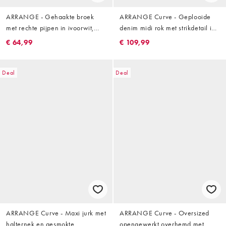
ARRANGE - Gehaakte broek
ARRANGE Curve - Geplooide
met rechte pijpen in ivoorwit,
denim midi rok met strikdetail in
deel van co-ord set
blauw
€ 64,99
€ 109,99
Deal
Deal
ARRANGE Curve - Maxi jurk met
ARRANGE Curve - Oversized
halternek en gesmokte
opengewerkt overhemd met