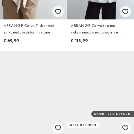
ARRANGE Curve T-shirt met
ARRANGE Curve top met
strikceintuurdetail in stone
volumemouwen, plooien en
getailleerde taille in wit
€ 69,99
€ 118,99
WORDT VEEL GEKOCHT
MEER KLEUREN