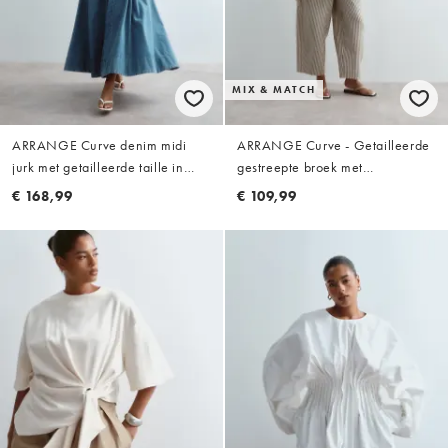
MIX & MATCH
ARRANGE Curve denim midi
ARRANGE Curve - Getailleerde
jurk met getailleerde taille in
gestreepte broek met
middenblauw
ballonpijpen in lichtgeel, deel
€ 168,99
€ 109,99
van co-ord set