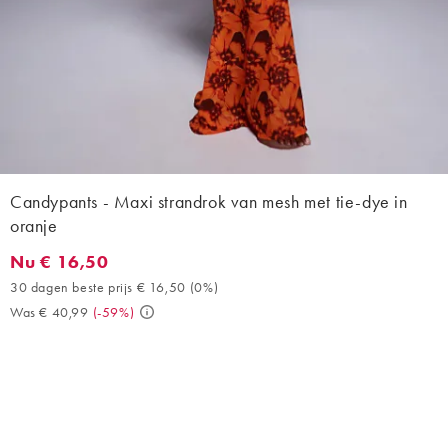
Candypants - Maxi strandrok van mesh met tie-dye in
oranje
Nu € 16,50
Nu € 16,50. 30 dagen beste prijs € 16,50 (0%). Was € 40,99. (
30 dagen beste prijs € 16,50
(
0%
)
Was € 40,99
(
-59%
)