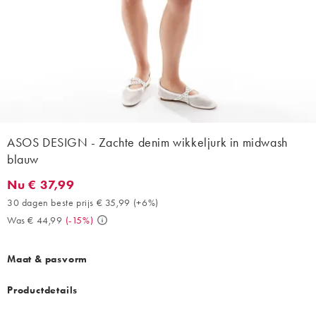
ASOS DESIGN - Zachte denim wikkeljurk in midwash
blauw
Nu € 37,99
Nu € 37,99. 30 dagen beste prijs € 35,99 (+6%). Was € 44,99. (
30 dagen beste prijs € 35,99
(
+6%
)
Was € 44,99
(
-15%
)
Maat & pasvorm
Productdetails