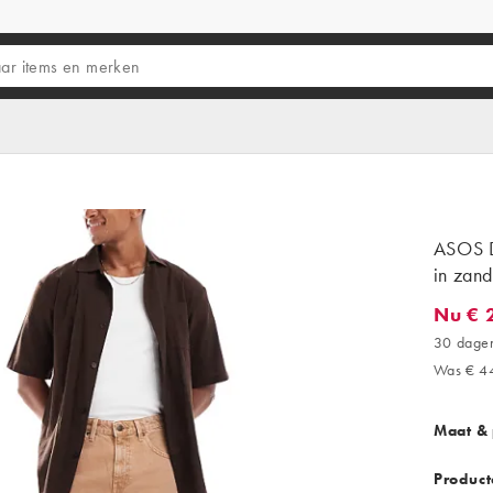
ASOS D
in zand
Nu € 
Nu € 20
30 dagen
Was € 4
Maat &
Product