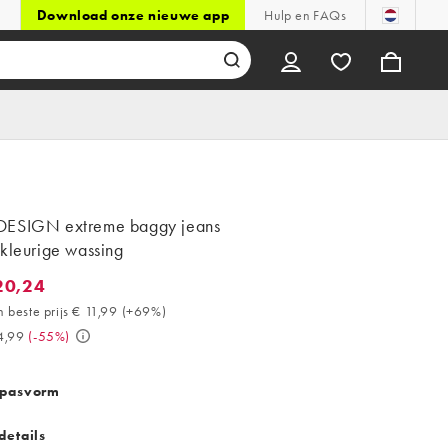
Download onze nieuwe app
Hulp en FAQs
ESIGN extreme baggy jeans
kleurige wassing
20,24
,24. 30 dagen beste prijs € 11,99 (+69%). Was € 44,99. (-55%)
 beste prijs € 11,99
(
+69%
)
4,99
(
-55%
)
 pasvorm
details