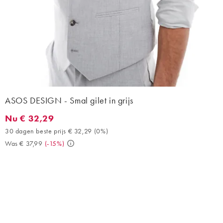
ASOS DESIGN - Smal gilet in grijs
Nu € 32,29
Nu € 32,29. 30 dagen beste prijs € 32,29 (0%). Was € 37,99. (-
30 dagen beste prijs € 32,29
(
0%
)
Was € 37,99
(
-15%
)