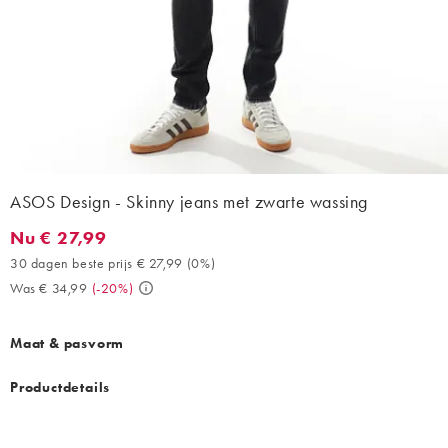
ASOS Design - Skinny jeans met zwarte wassing
Nu € 27,99
Nu € 27,99. 30 dagen beste prijs € 27,99 (0%). Was € 34,99. (-
30 dagen beste prijs € 27,99
(
0%
)
Was € 34,99
(
-20%
)
Maat & pasvorm
Productdetails