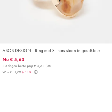
ASOS DESIGN - Ring met XL hars steen in goudkleur
Nu € 5,63
Nu € 5,63. 30 dagen beste prijs € 5,63 (0%). Was € 11,99. (-53
30 dagen beste prijs € 5,63
(
0%
)
Was € 11,99
(
-53%
)