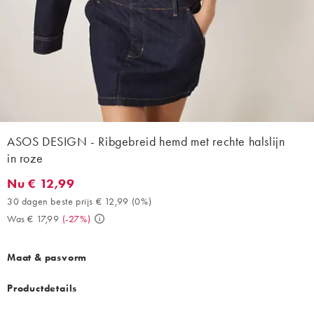
ASOS DESIGN - Ribgebreid hemd met rechte halslijn
in roze
Nu € 12,99
Nu € 12,99. 30 dagen beste prijs € 12,99 (0%). Was € 17,99. (-
30 dagen beste prijs € 12,99
(
0%
)
Was € 17,99
(
-27%
)
Maat & pasvorm
Productdetails