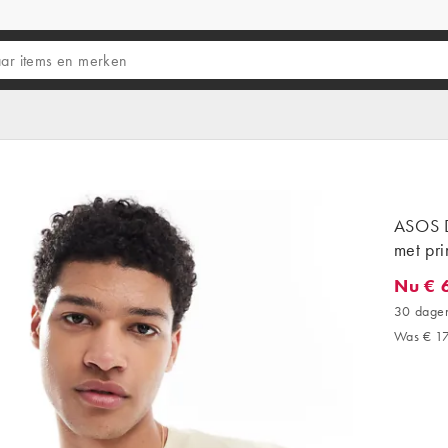
ASOS D
met pri
Nu € 
Nu € 6,
30 dagen
Was € 17