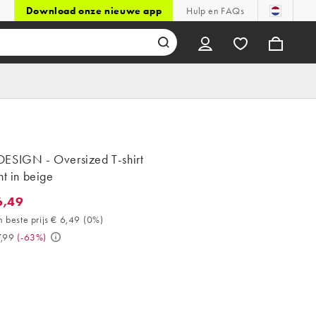
Download onze nieuwe app
Hulp en FAQs
ESIGN - Oversized T-shirt
nt in beige
6,49
49. 30 dagen beste prijs € 6,49 (0%). Was € 17,99. (-63%)
 beste prijs € 6,49
(
0%
)
,99
(
-63%
)