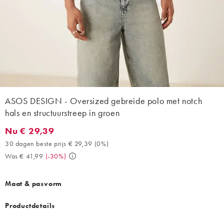
ASOS DESIGN - Oversized gebreide polo met notch
hals en structuurstreep in groen
Nu € 29,39
Nu € 29,39. 30 dagen beste prijs € 29,39 (0%). Was € 41,99. (-
30 dagen beste prijs € 29,39
(
0%
)
Was € 41,99
(
-30%
)
Maat & pasvorm
Productdetails