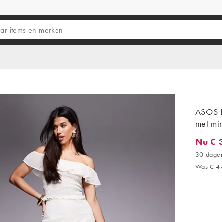
ASOS D
met min
Nu € 
Nu € 38
30 dagen
Was € 4