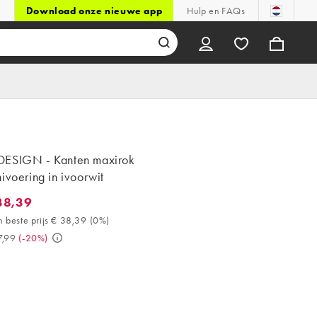
Download onze nieuwe app
Hulp en FAQs
ESIGN - Kanten maxirok
ivoering in ivoorwit
38,39
,39. 30 dagen beste prijs € 38,39 (0%). Was € 47,99. (-20%)
 beste prijs € 38,39
(
0%
)
7,99
(
-20%
)